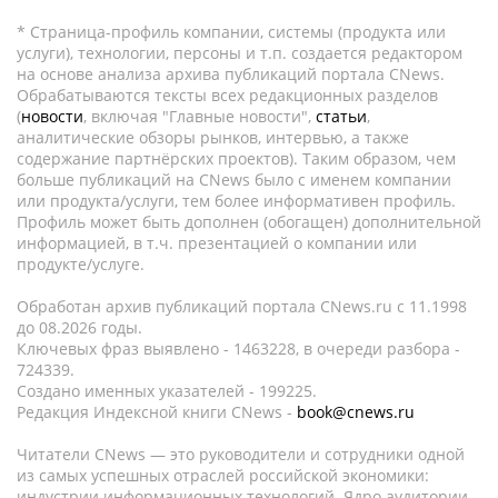
* Страница-профиль компании, системы (продукта или
услуги), технологии, персоны и т.п. создается редактором
на основе анализа архива публикаций портала CNews.
Обрабатываются тексты всех редакционных разделов
(
новости
, включая "Главные новости",
статьи
,
аналитические обзоры рынков, интервью, а также
содержание партнёрских проектов). Таким образом, чем
больше публикаций на CNews было с именем компании
или продукта/услуги, тем более информативен профиль.
Профиль может быть дополнен (обогащен) дополнительной
информацией, в т.ч. презентацией о компании или
продукте/услуге.
Обработан архив публикаций портала CNews.ru c 11.1998
до 08.2026 годы.
Ключевых фраз выявлено - 1463228, в очереди разбора -
724339.
Создано именных указателей - 199225.
Редакция Индексной книги CNews -
book@cnews.ru
Читатели CNews — это руководители и сотрудники одной
из самых успешных отраслей российской экономики:
индустрии информационных технологий. Ядро аудитории