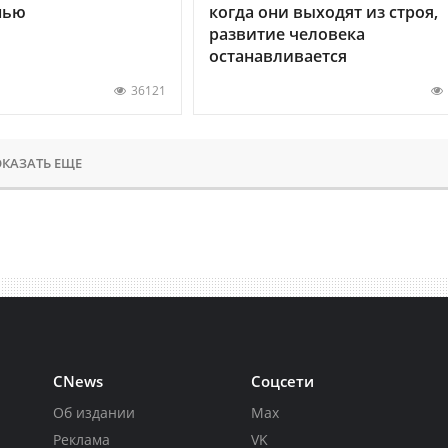
нью
когда они выходят из строя,
развитие человека
останавливается
36121
КАЗАТЬ ЕЩЕ
CNews
Соцсети
Об издании
Max
Реклама
VK