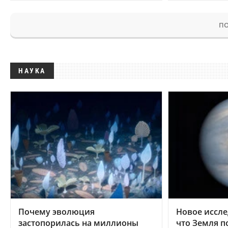
ПО
НАУКА
Почему эволюция
Новое иссле
застопорилась на миллионы
что Земля п