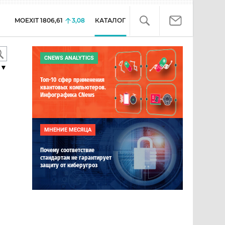
MOEXIT
1806,61
3,08
КАТАЛОГ
CNEWS ANALYTICS
▼
Топ-10 сфер применения
квантовых компьютеров.
Инфографика CNews
МНЕНИЕ МЕСЯЦА
Почему соответствие
стандартам не гарантирует
защиту от киберугроз