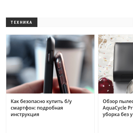
ТЕХНИКА
Как безопасно купить б/у
Обзор пылес
смартфон: подробная
AquaCycle Pr
инструкция
уборка без 