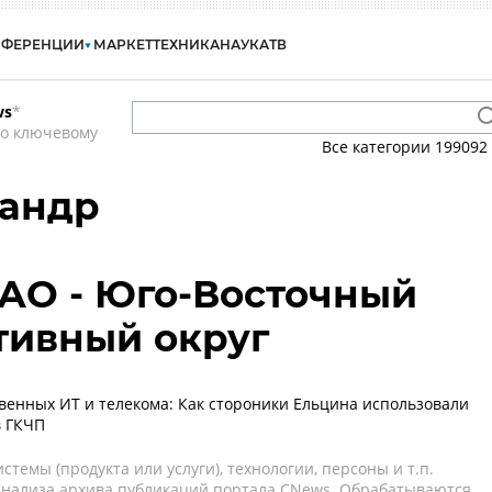
НФЕРЕНЦИИ
МАРКЕТ
ТЕХНИКА
НАУКА
ТВ
ws
*
по ключевому
Все категории
199092
сандр
АО - Юго-Восточный
тивный округ
венных ИТ и телекома: Как стороники Ельцина использовали
в ГКЧП
темы (продукта или услуги), технологии, персоны и т.п.
 анализа архива публикаций портала CNews. Обрабатываются