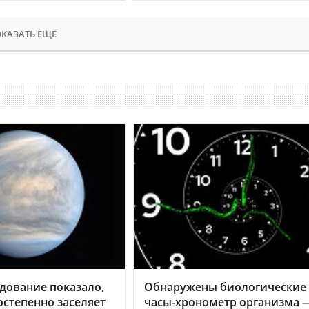
КАЗАТЬ ЕЩЕ
дование показало,
Обнаружены биологические
остепенно заселяет
часы-хронометр организма 