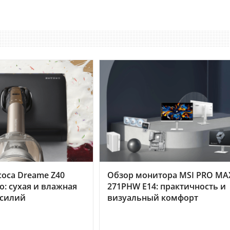
оса Dreame Z40
Обзор монитора MSI PRO MA
o: сухая и влажная
271PHW E14: практичность и
усилий
визуальный комфорт