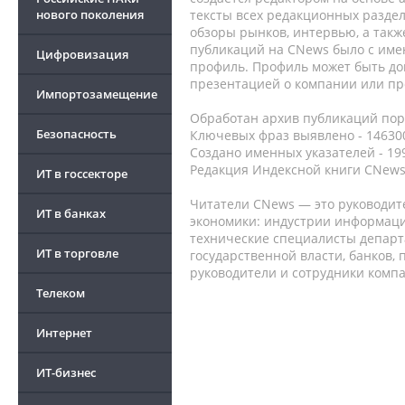
нового поколения
тексты всех редакционных раздел
обзоры рынков, интервью, а такж
публикаций на CNews было с име
Цифровизация
профиль. Профиль может быть до
презентацией о компании или про
Импортозамещение
Обработан архив публикаций порт
Безопасность
Ключевых фраз выявлено - 146300
Создано именных указателей - 19
Редакция Индексной книги CNews
ИТ в госсекторе
Читатели CNews — это руководит
ИТ в банках
экономики: индустрии информаци
технические специалисты депар
ИТ в торговле
государственной власти, банков,
руководители и сотрудники комп
Телеком
Интернет
ИТ-бизнес