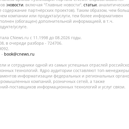
ов (
новости
, включая "Главные новости",
статьи
, аналитически
е содержание партнёрских проектов). Таким образом, чем боль
нем компании или продукта/услуги, тем более информативен
полнен (обогащен) дополнительной информацией, в т.ч.
дукте/услуге.
ала CNews.ru c 11.1998 до 08.2026 годы.
8, в очереди разбора - 724706.
9092.
 -
book@cnews.ru
ели и сотрудники одной из самых успешных отраслей российск
онных технологий. Ядро аудитории составляют топ-менеджеры
таментов информатизации федеральных и региональных орган
 промышленных компаний, розничных сетей, а также
аний-поставщиков информационных технологий и услуг связи.