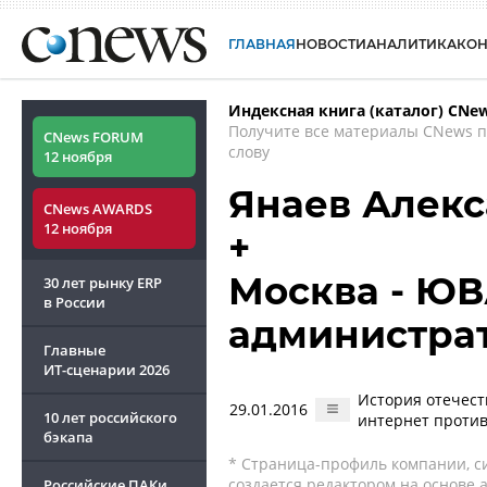
ГЛАВНАЯ
НОВОСТИ
АНАЛИТИКА
КО
Индексная книга (каталог) CNe
Получите все материалы CNews 
CNews FORUM
слову
12 ноября
Янаев Алек
CNews AWARDS
12 ноября
+
Москва - ЮВ
30 лет рынку ERP
в России
администра
Главные
ИТ-сценарии
2026
История отечест
29.01.2016
10 лет российского
интернет проти
бэкапа
* Страница-профиль компании, сис
создается редактором на основе
Российские ПАКи