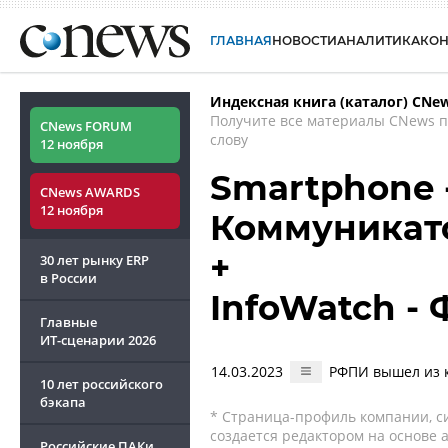
ГЛАВНАЯ
НОВОСТИ
АНАЛИТИКА
КО
Индексная книга (каталог) CNe
Получите все материалы CNews 
CNews FORUM
слову
12 ноября
Smartphone 
CNews AWARDS
12 ноября
Коммуникат
+
30 лет рынку ERP
в России
InfoWatch -
Главные
ИТ-сценарии
2026
14.03.2023
РФПИ вышел из к
10 лет российского
бэкапа
* Страница-профиль компании, сис
создается редактором на основе
Российские ПАКи