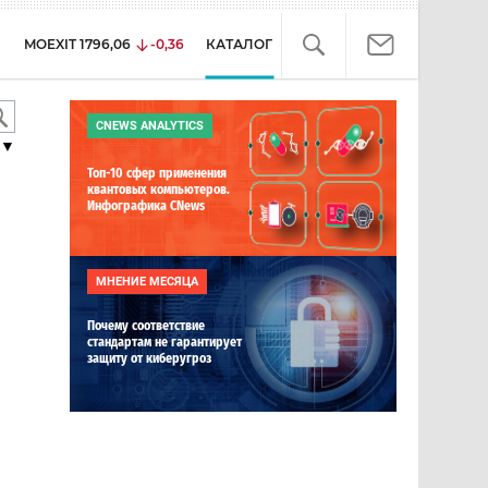
MOEXIT
1796,06
-0,36
КАТАЛОГ
CNEWS ANALYTICS
▼
Топ-10 сфер применения
квантовых компьютеров.
Инфографика CNews
МНЕНИЕ МЕСЯЦА
Почему соответствие
стандартам не гарантирует
защиту от киберугроз