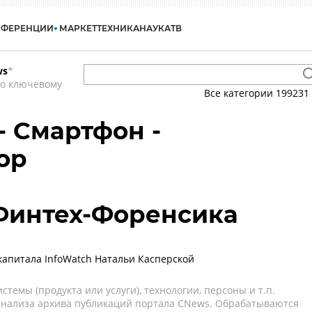
НФЕРЕНЦИИ
МАРКЕТ
ТЕХНИКА
НАУКА
ТВ
ws
*
по ключевому
Все категории
199231
- Смартфон -
ор
 Финтех-Форенсика
апитала InfoWatch Натальи Касперской
темы (продукта или услуги), технологии, персоны и т.п.
 анализа архива публикаций портала CNews. Обрабатываются