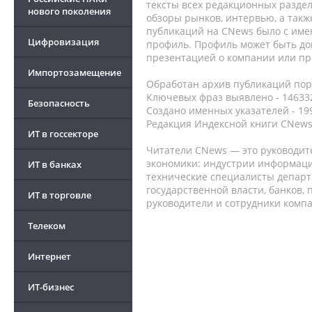
тексты всех редакционных раздел
нового поколения
обзоры рынков, интервью, а такж
публикаций на CNews было с име
Цифровизация
профиль. Профиль может быть до
презентацией о компании или про
Импортозамещение
Обработан архив публикаций порт
Ключевых фраз выявлено - 146332
Безопасность
Создано именных указателей - 19
Редакция Индексной книги CNews
ИТ в госсекторе
Читатели CNews — это руководит
экономики: индустрии информаци
ИТ в банках
технические специалисты депар
государственной власти, банков,
ИТ в торговле
руководители и сотрудники комп
Телеком
Интернет
ИТ-бизнес