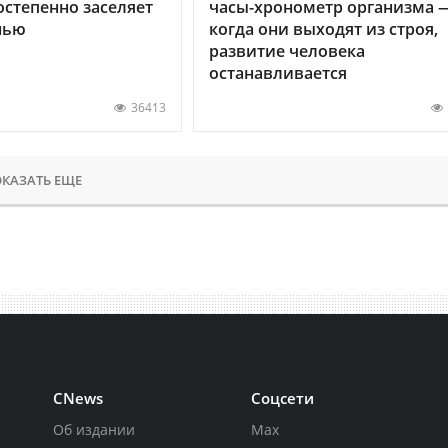
остепенно заселяет
часы-хронометр организма 
нью
когда они выходят из строя,
развитие человека
останавливается
36413
КАЗАТЬ ЕЩЕ
CNews
Соцсети
Об издании
Max