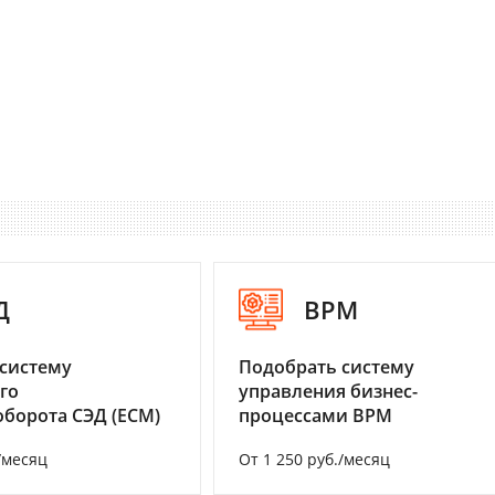
Д
BPM
систему
Подобрать систему
го
управления бизнес-
борота СЭД (ECM)
процессами BPM
/месяц
От 1 250 руб./месяц