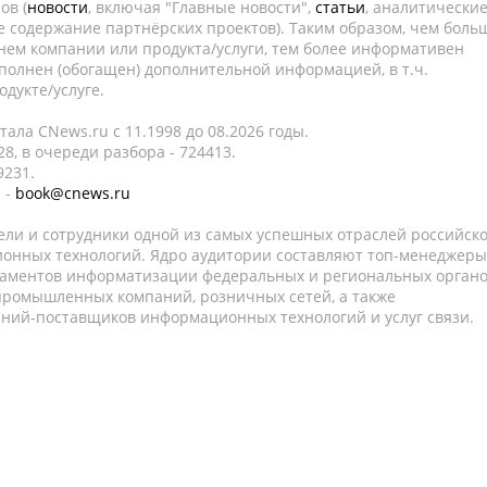
ов (
новости
, включая "Главные новости",
статьи
, аналитически
е содержание партнёрских проектов). Таким образом, чем боль
нем компании или продукта/услуги, тем более информативен
полнен (обогащен) дополнительной информацией, в т.ч.
дукте/услуге.
ала CNews.ru c 11.1998 до 08.2026 годы.
8, в очереди разбора - 724413.
9231.
 -
book@cnews.ru
ели и сотрудники одной из самых успешных отраслей российск
онных технологий. Ядро аудитории составляют топ-менеджеры
таментов информатизации федеральных и региональных орган
 промышленных компаний, розничных сетей, а также
аний-поставщиков информационных технологий и услуг связи.