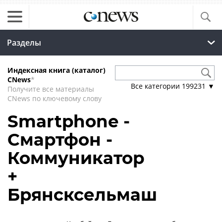
Разделы
Индексная книга (каталог)
CNews
*
Все категории
199231
▼
Получите все материалы
CNews по ключевому слову
Smartphone -
Смартфон -
Коммуникатор
+
Брянсксельмаш