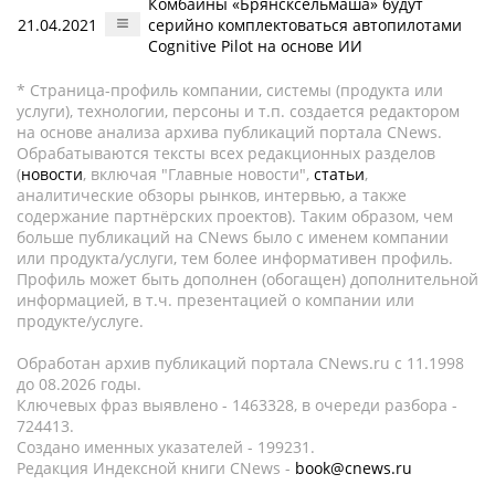
Комбайны «Брянсксельмаша» будут
21.04.2021
серийно комплектоваться автопилотами
Cognitive Pilot на основе ИИ
* Страница-профиль компании, системы (продукта или
услуги), технологии, персоны и т.п. создается редактором
на основе анализа архива публикаций портала CNews.
Обрабатываются тексты всех редакционных разделов
(
новости
, включая "Главные новости",
статьи
,
аналитические обзоры рынков, интервью, а также
содержание партнёрских проектов). Таким образом, чем
больше публикаций на CNews было с именем компании
или продукта/услуги, тем более информативен профиль.
Профиль может быть дополнен (обогащен) дополнительной
информацией, в т.ч. презентацией о компании или
продукте/услуге.
Обработан архив публикаций портала CNews.ru c 11.1998
до 08.2026 годы.
Ключевых фраз выявлено - 1463328, в очереди разбора -
724413.
Создано именных указателей - 199231.
Редакция Индексной книги CNews -
book@cnews.ru