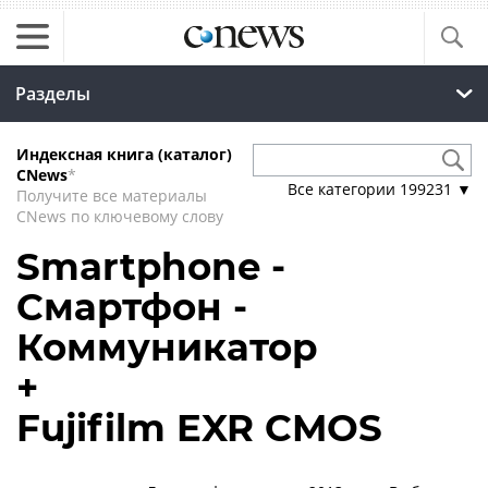
Разделы
Индексная книга (каталог)
CNews
*
Все категории
199231
▼
Получите все материалы
CNews по ключевому слову
Smartphone -
Смартфон -
Коммуникатор
+
Fujifilm EXR CMOS