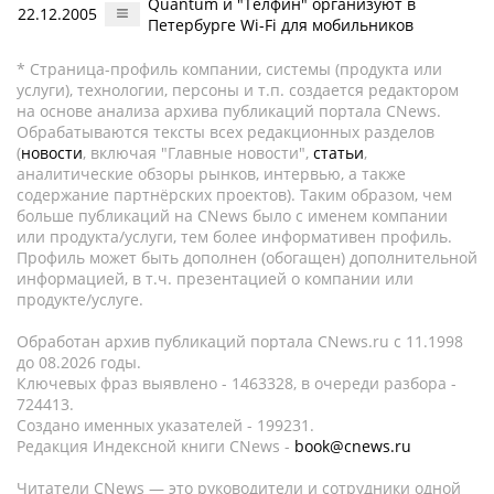
Quantum и "Телфин" организуют в
22.12.2005
Петербурге Wi-Fi для мобильников
* Страница-профиль компании, системы (продукта или
услуги), технологии, персоны и т.п. создается редактором
на основе анализа архива публикаций портала CNews.
Обрабатываются тексты всех редакционных разделов
(
новости
, включая "Главные новости",
статьи
,
аналитические обзоры рынков, интервью, а также
содержание партнёрских проектов). Таким образом, чем
больше публикаций на CNews было с именем компании
или продукта/услуги, тем более информативен профиль.
Профиль может быть дополнен (обогащен) дополнительной
информацией, в т.ч. презентацией о компании или
продукте/услуге.
Обработан архив публикаций портала CNews.ru c 11.1998
до 08.2026 годы.
Ключевых фраз выявлено - 1463328, в очереди разбора -
724413.
Создано именных указателей - 199231.
Редакция Индексной книги CNews -
book@cnews.ru
Читатели CNews — это руководители и сотрудники одной