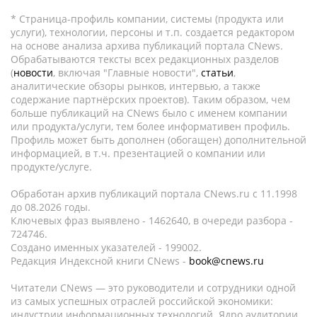
* Страница-профиль компании, системы (продукта или
услуги), технологии, персоны и т.п. создается редактором
на основе анализа архива публикаций портала CNews.
Обрабатываются тексты всех редакционных разделов
(
новости
, включая "Главные новости",
статьи
,
аналитические обзоры рынков, интервью, а также
содержание партнёрских проектов). Таким образом, чем
больше публикаций на CNews было с именем компании
или продукта/услуги, тем более информативен профиль.
Профиль может быть дополнен (обогащен) дополнительной
информацией, в т.ч. презентацией о компании или
продукте/услуге.
Обработан архив публикаций портала CNews.ru c 11.1998
до 08.2026 годы.
Ключевых фраз выявлено - 1462640, в очереди разбора -
724746.
Создано именных указателей - 199002.
Редакция Индексной книги CNews -
book@cnews.ru
Читатели CNews — это руководители и сотрудники одной
из самых успешных отраслей российской экономики:
индустрии информационных технологий. Ядро аудитории