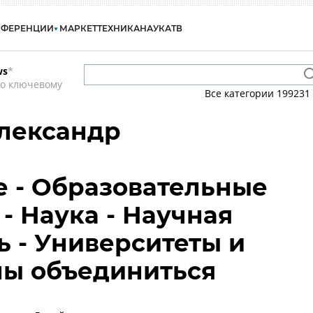
НФЕРЕНЦИИ
МАРКЕТ
ТЕХНИКА
НАУКА
ТВ
ws
*
по ключевому
Все категории
199231
лександр
 - Образовательные
- Наука - Научная
ь - Университеты и
ны объединиться