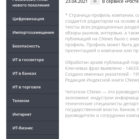
23.04.2021
В сервисе «Рост
нового поколения
* Страница-профиль компании, сис
Цифровизация
создается редактором на основе
тексты всех редакционных раздел
Импортозамещение
обзоры рынков, интервью, а такж
публикаций на CNews было с име
профиль. Профиль может быть до
Безопасность
презентацией о компании или про
ИТ в госсекторе
Обработан архив публикаций порт
Ключевых фраз выявлено - 146332
ИТ в банках
Создано именных указателей - 19
Редакция Индексной книги CNews
ИТ в торговле
Читатели CNews — это руководит
экономики: индустрии информаци
Телеком
технические специалисты депар
государственной власти, банков,
Интернет
руководители и сотрудники комп
ИТ-бизнес