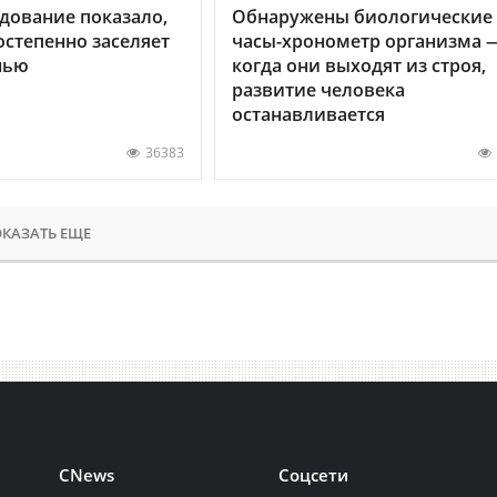
дование показало,
Обнаружены биологические
остепенно заселяет
часы-хронометр организма 
нью
когда они выходят из строя,
развитие человека
останавливается
36383
КАЗАТЬ ЕЩЕ
CNews
Соцсети