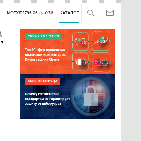
MOEXIT
1796,06
-0,36
КАТАЛОГ
CNEWS ANALYTICS
▼
Топ-10 сфер применения
квантовых компьютеров.
Инфографика CNews
МНЕНИЕ МЕСЯЦА
Почему соответствие
стандартам не гарантирует
защиту от киберугроз