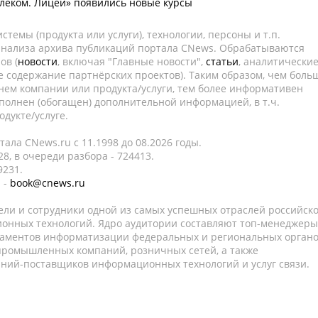
елеком. Лицей» появились новые курсы
темы (продукта или услуги), технологии, персоны и т.п.
 анализа архива публикаций портала CNews. Обрабатываются
ов (
новости
, включая "Главные новости",
статьи
, аналитически
е содержание партнёрских проектов). Таким образом, чем боль
нем компании или продукта/услуги, тем более информативен
полнен (обогащен) дополнительной информацией, в т.ч.
дукте/услуге.
ала CNews.ru c 11.1998 до 08.2026 годы.
8, в очереди разбора - 724413.
9231.
 -
book@cnews.ru
ели и сотрудники одной из самых успешных отраслей российск
онных технологий. Ядро аудитории составляют топ-менеджеры
таментов информатизации федеральных и региональных орган
 промышленных компаний, розничных сетей, а также
аний-поставщиков информационных технологий и услуг связи.