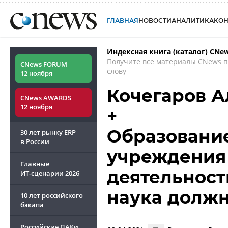
ГЛАВНАЯ
НОВОСТИ
АНАЛИТИКА
КО
Индексная книга (каталог) CNe
Получите все материалы CNews 
CNews FORUM
слову
12 ноября
Кочегаров А
CNews AWARDS
12 ноября
+
Образование
30 лет рынку ERP
в России
учреждения 
Главные
деятельност
ИТ-сценарии
2026
наука долж
10 лет российского
бэкапа
Российские ПАКи