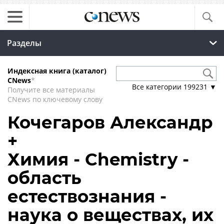
Разделы
Индексная книга (каталог)
CNews
*
Все категории
199231
▼
Получите все материалы
CNews по ключевому слову
Кочегаров Александр
+
Химия - Chemistry -
область
естествознания -
наука о веществах, их