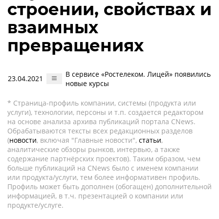
строении, свойствах и
взаимных
превращениях
В сервисе «Ростелеком. Лицей» появились
23.04.2021
новые курсы
* Страница-профиль компании, системы (продукта или
услуги), технологии, персоны и т.п. создается редактором
на основе анализа архива публикаций портала CNews.
Обрабатываются тексты всех редакционных разделов
(
новости
, включая "Главные новости",
статьи
,
аналитические обзоры рынков, интервью, а также
содержание партнёрских проектов). Таким образом, чем
больше публикаций на CNews было с именем компании
или продукта/услуги, тем более информативен профиль.
Профиль может быть дополнен (обогащен) дополнительной
информацией, в т.ч. презентацией о компании или
продукте/услуге.