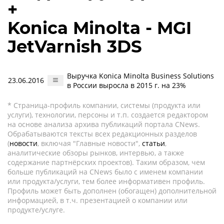
+
Konica Minolta - MGI
JetVarnish 3DS
Выручка Konica Minolta Business Solutions
23.06.2016
в России выросла в 2015 г. на 23%
* Страница-профиль компании, системы (продукта или
услуги), технологии, персоны и т.п. создается редактором
на основе анализа архива публикаций портала CNews.
Обрабатываются тексты всех редакционных разделов
(
новости
, включая "Главные новости",
статьи
,
аналитические обзоры рынков, интервью, а также
содержание партнёрских проектов). Таким образом, чем
больше публикаций на CNews было с именем компании
или продукта/услуги, тем более информативен профиль.
Профиль может быть дополнен (обогащен) дополнительной
информацией, в т.ч. презентацией о компании или
продукте/услуге.