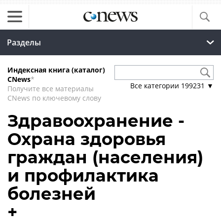
Разделы
Индексная книга (каталог)
CNews
*
Все категории
199231
▼
Получите все материалы
CNews по ключевому слову
Здравоохранение -
Охрана здоровья
граждан (населения)
и профилактика
болезней
+