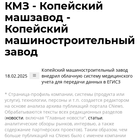
КМЗ - Копейский
машзавод -
Копейский
машиностроительный
завод
Копейский машиностроительный завод
18.02.2025
внедрил облачную систему медицинского
учета для передачи данных в ЕГИСЗ
* Страница-профиль компании, системы (продукта или
услуги), технологии, персоны и т.п. создается редактором
на основе анализа архива публикаций портала CNews.
Обрабатываются тексты всех редакционных разделов
(
новости
, включая "Главные новости",
статьи
,
аналитические обзоры рынков, интервью, а также
содержание партнёрских проектов). Таким образом, чем
больше публикаций на CNews было с именем компании