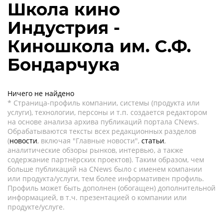
Школа кино
Индустрия -
Киношкола им. С.Ф.
Бондарчука
Ничего не найдено
* Страница-профиль компании, системы (продукта или
услуги), технологии, персоны и т.п. создается редактором
на основе анализа архива публикаций портала CNews.
Обрабатываются тексты всех редакционных разделов
(
новости
, включая "Главные новости",
статьи
,
аналитические обзоры рынков, интервью, а также
содержание партнёрских проектов). Таким образом, чем
больше публикаций на CNews было с именем компании
или продукта/услуги, тем более информативен профиль.
Профиль может быть дополнен (обогащен) дополнительной
информацией, в т.ч. презентацией о компании или
продукте/услуге.