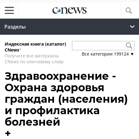
Разделы
Индексная книга (каталог)
CNews
*
Все категории
199124
▼
Получите все материалы
CNews по ключевому слову
Здравоохранение -
Охрана здоровья
граждан (населения)
и профилактика
болезней
+