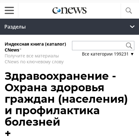
Разделы
Индексная книга (каталог)
CNews
*
Все категории
199231
▼
Получите все материалы
CNews по ключевому слову
Здравоохранение -
Охрана здоровья
граждан (населения)
и профилактика
болезней
+