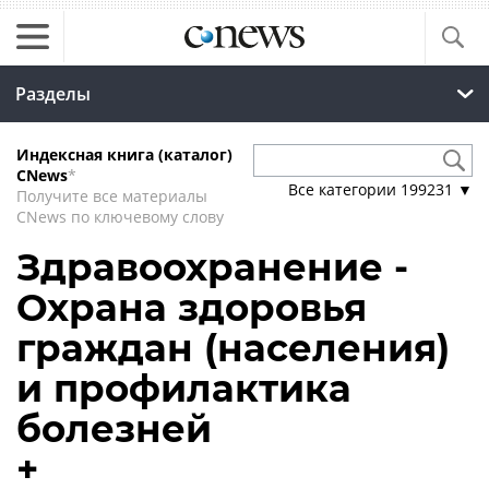
Разделы
Индексная книга (каталог)
CNews
*
Все категории
199231
▼
Получите все материалы
CNews по ключевому слову
Здравоохранение -
Охрана здоровья
граждан (населения)
и профилактика
болезней
+