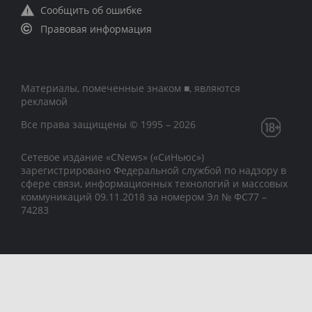
Сообщить об ошибке
Правовая информация
Материалы, помеченные знаком ■, являются
рекламой
Все права защищены © 1995 – 2026
Сетевое издание «CNews» («СиНьюс»)
зарегистрировано Федеральной службой по надзору в
сфере связи, информационных технологий и массовых
коммуникаций 09.11.2018 за номером Эл № ФС77 –
74283