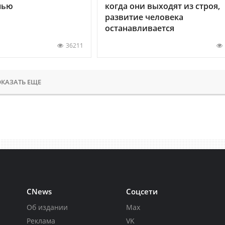
нью
когда они выходят из строя,
развитие человека
останавливается
36211
КАЗАТЬ ЕЩЕ
CNews
Соцсети
Об издании
Max
Реклама
VK