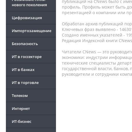
публикаций на CNews было с име
нового поколения
профиль. Профиль может быть до
презентацией о компании или про
Цифровизация
Обработан архив публикаций порт
Ключевых фраз выявлено - 146301
Импортозамещение
Создано именных указателей - 19
Редакция Индексной книги CNews
Безопасность
Читатели CNews — это руководит
ИТ в госсекторе
экономики: индустрии информаци
технические специалисты депар
государственной власти, банков,
ИТ в банках
руководители и сотрудники комп
ИТ в торговле
Телеком
Интернет
ИТ-бизнес