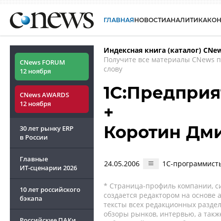
ГЛАВНАЯ
НОВОСТИ
АНАЛИТИКА
КО
Индексная книга (каталог) CNe
Получите все материалы CNews 
CNews FORUM
слову
12 ноября
1С:Предприят
CNews AWARDS
12 ноября
+
Коротин Дм
30 лет рынку ERP
в России
Главные
24.05.2006
1С-программист
ИТ-сценарии
2026
* Страница-профиль компании, сис
10 лет российского
создается редактором на основе
бэкапа
тексты всех редакционных раздел
обзоры рынков, интервью, а такж
Российские ПАКи