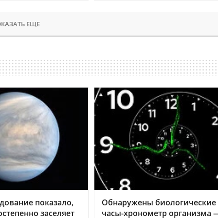
КАЗАТЬ ЕЩЕ
дование показало,
Обнаружены биологические
остепенно заселяет
часы-хронометр организма 