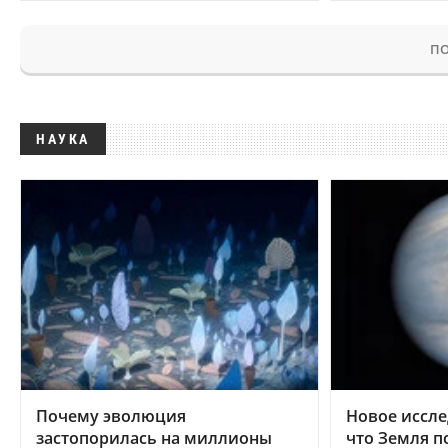
ПО
НАУКА
Почему эволюция
Новое иссле
застопорилась на миллионы
что Земля п