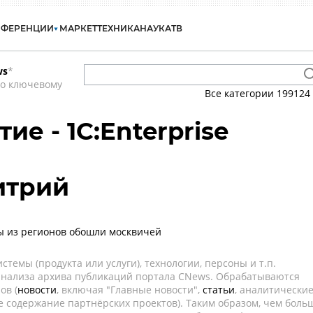
НФЕРЕНЦИИ
МАРКЕТ
ТЕХНИКА
НАУКА
ТВ
ws
*
по ключевому
Все категории
199124
ие - 1C:Enterprise
итрий
ы из регионов обошли москвичей
темы (продукта или услуги), технологии, персоны и т.п.
 анализа архива публикаций портала CNews. Обрабатываются
ов (
новости
, включая "Главные новости",
статьи
, аналитически
е содержание партнёрских проектов). Таким образом, чем боль