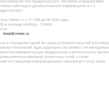
нем компании или продукта/услуги, тем более информативен
полнен (обогащен) дополнительной информацией, в т.ч.
дукте/услуге.
ала CNews.ru c 11.1998 до 08.2026 годы.
8, в очереди разбора - 724624.
9124.
 -
book@cnews.ru
ели и сотрудники одной из самых успешных отраслей российск
онных технологий. Ядро аудитории составляют топ-менеджеры
таментов информатизации федеральных и региональных орган
 промышленных компаний, розничных сетей, а также
аний-поставщиков информационных технологий и услуг связи.