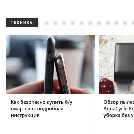
ТЕХНИКА
Как безопасно купить б/у
Обзор пылес
смартфон: подробная
AquaCycle Pr
инструкция
уборка без 