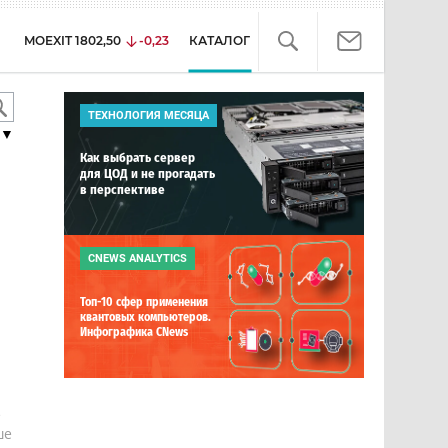
MOEXIT
1802,50
-0,23
КАТАЛОГ
ТЕХНОЛОГИЯ МЕСЯЦА
▼
Как выбрать сервер
для ЦОД и не прогадать
в перспективе
CNEWS ANALYTICS
Топ-10 сфер применения
квантовых компьютеров.
Инфографика CNews
е
ше