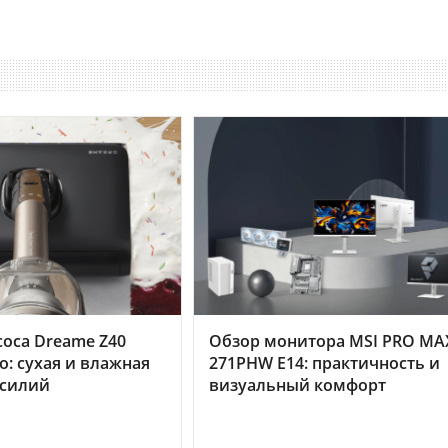
оса Dreame Z40
Обзор монитора MSI PRO MA
o: сухая и влажная
271PHW E14: практичность и
усилий
визуальный комфорт