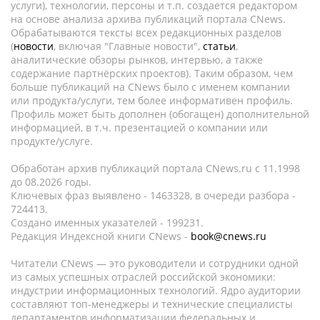
услуги), технологии, персоны и т.п. создается редактором
на основе анализа архива публикаций портала CNews.
Обрабатываются тексты всех редакционных разделов
(
новости
, включая "Главные новости",
статьи
,
аналитические обзоры рынков, интервью, а также
содержание партнёрских проектов). Таким образом, чем
больше публикаций на CNews было с именем компании
или продукта/услуги, тем более информативен профиль.
Профиль может быть дополнен (обогащен) дополнительной
информацией, в т.ч. презентацией о компании или
продукте/услуге.
Обработан архив публикаций портала CNews.ru c 11.1998
до 08.2026 годы.
Ключевых фраз выявлено - 1463328, в очереди разбора -
724413.
Создано именных указателей - 199231.
Редакция Индексной книги CNews -
book@cnews.ru
Читатели CNews — это руководители и сотрудники одной
из самых успешных отраслей российской экономики:
индустрии информационных технологий. Ядро аудитории
составляют топ-менеджеры и технические специалисты
департаментов информатизации федеральных и