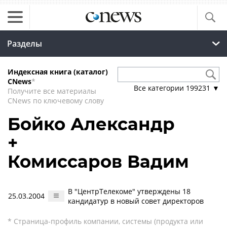
Разделы
Индексная книга (каталог)
CNews
*
Все категории
199231
▼
Получите все материалы
CNews по ключевому слову
Бойко Александр
+
Комиссаров Вадим
В "ЦентрТелекоме" утверждены 18
25.03.2004
кандидатур в новый совет директоров
* Страница-профиль компании, системы (продукта или