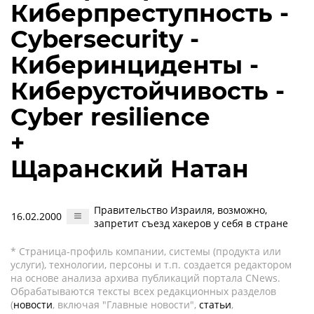
Киберпреступность -
Cybersecurity -
Киберинциденты -
Киберустойчивость -
Cyber resilience
+
Щаранский Натан
Правительство Израиля, возможно,
16.02.2000
запретит съезд хакеров у себя в стране
* Страница-профиль компании, системы (продукта или
услуги), технологии, персоны и т.п. создается редактором
на основе анализа архива публикаций портала CNews.
Обрабатываются тексты всех редакционных разделов
(
новости
, включая "Главные новости",
статьи
,