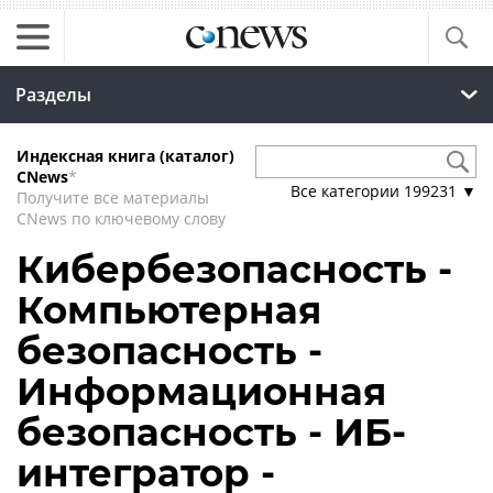
Разделы
Индексная книга (каталог)
CNews
*
Все категории
199231
▼
Получите все материалы
CNews по ключевому слову
Кибербезопасность -
Компьютерная
безопасность -
Информационная
безопасность - ИБ-
интегратор -