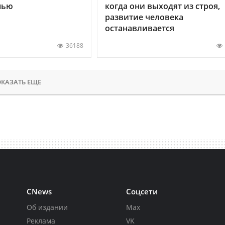
нью
когда они выходят из строя,
развитие человека
останавливается
36188
КАЗАТЬ ЕЩЕ
CNews
Соцсети
Об издании
Max
Реклама
VK