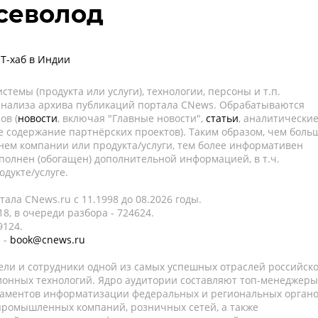
севолод
ИТ-хаб в Индии
темы (продукта или услуги), технологии, персоны и т.п.
 анализа архива публикаций портала CNews. Обрабатываются
ов (
новости
, включая "Главные новости",
статьи
, аналитически
е содержание партнёрских проектов). Таким образом, чем боль
нем компании или продукта/услуги, тем более информативен
полнен (обогащен) дополнительной информацией, в т.ч.
дукте/услуге.
ала CNews.ru c 11.1998 до 08.2026 годы.
8, в очереди разбора - 724624.
9124.
 -
book@cnews.ru
ели и сотрудники одной из самых успешных отраслей российск
онных технологий. Ядро аудитории составляют топ-менеджеры
таментов информатизации федеральных и региональных орган
 промышленных компаний, розничных сетей, а также