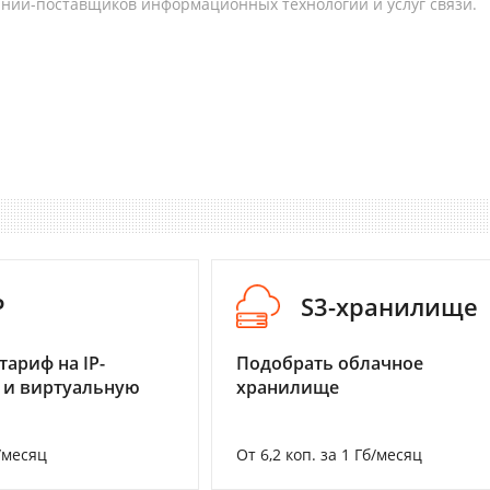
аний-поставщиков информационных технологий и услуг связи.
P
S3-хранилище
тариф на IP-
Подобрать облачное
 и виртуальную
хранилище
/месяц
От 6,2 коп. за 1 Гб/месяц