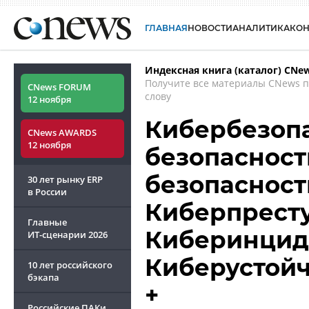
ГЛАВНАЯ
НОВОСТИ
АНАЛИТИКА
КО
Индексная книга (каталог) CNe
Получите все материалы CNews 
CNews FORUM
слову
12 ноября
Кибербезопа
CNews AWARDS
12 ноября
безопасност
безопасность
30 лет рынку ERP
в России
Киберпреступ
Главные
Киберинцид
ИТ-сценарии
2026
Киберустойчи
10 лет российского
бэкапа
+
Российские ПАКи