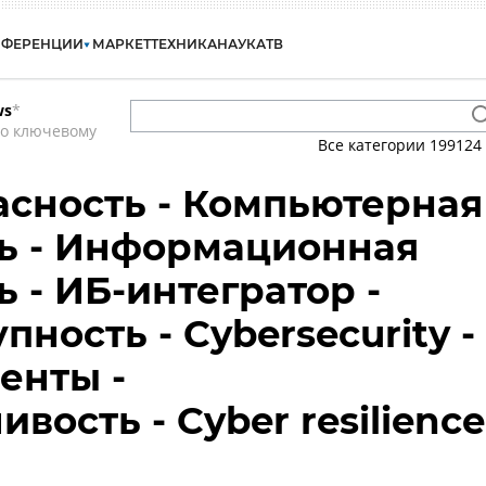
НФЕРЕНЦИИ
МАРКЕТ
ТЕХНИКА
НАУКА
ТВ
ws
*
по ключевому
Все категории
199124
сность - Компьютерная
ь - Информационная
 - ИБ-интегратор -
ность - Cybersecurity -
енты -
вость - Cyber resilience