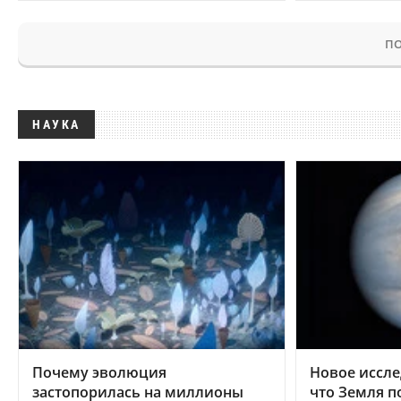
ПО
НАУКА
Почему эволюция
Новое иссле
застопорилась на миллионы
что Земля п