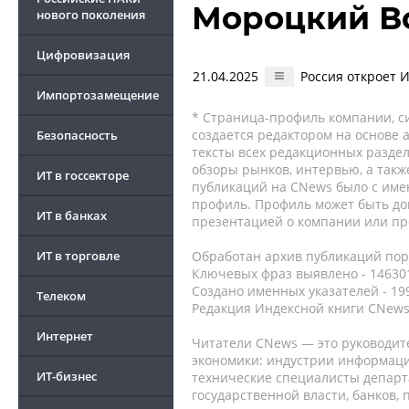
Мороцкий В
нового поколения
Цифровизация
21.04.2025
Россия откроет 
Импортозамещение
* Страница-профиль компании, сис
создается редактором на основе
Безопасность
тексты всех редакционных раздел
обзоры рынков, интервью, а такж
ИТ в госсекторе
публикаций на CNews было с име
профиль. Профиль может быть до
ИТ в банках
презентацией о компании или про
ИТ в торговле
Обработан архив публикаций порт
Ключевых фраз выявлено - 146301
Создано именных указателей - 19
Телеком
Редакция Индексной книги CNews
Интернет
Читатели CNews — это руководит
экономики: индустрии информаци
ИТ-бизнес
технические специалисты депар
государственной власти, банков,