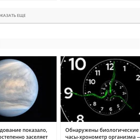
КАЗАТЬ ЕЩЕ
дование показало,
Обнаружены биологические
остепенно заселяет
часы-хронометр организма 