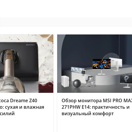
оса Dreame Z40
Обзор монитора MSI PRO MA
o: сухая и влажная
271PHW E14: практичность и
усилий
визуальный комфорт