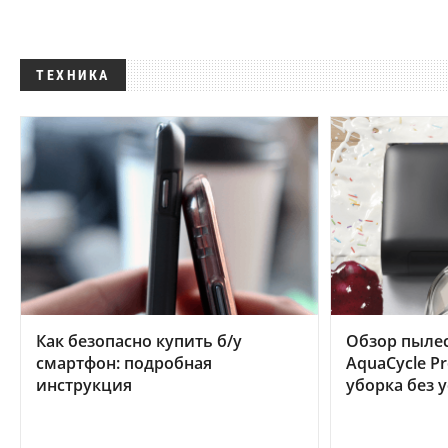
ТЕХНИКА
Как безопасно купить б/у
Обзор пылес
смартфон: подробная
AquaCycle Pr
инструкция
уборка без 