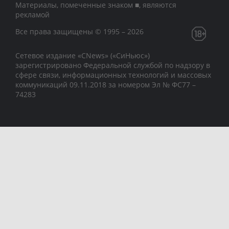
Материалы, помеченные знаком ■, являются
рекламой
Все права защищены © 1995 – 2026
Сетевое издание «CNews» («СиНьюс»)
зарегистрировано Федеральной службой по надзору в
сфере связи, информационных технологий и массовых
коммуникаций 09.11.2018 за номером Эл № ФС77 –
74283