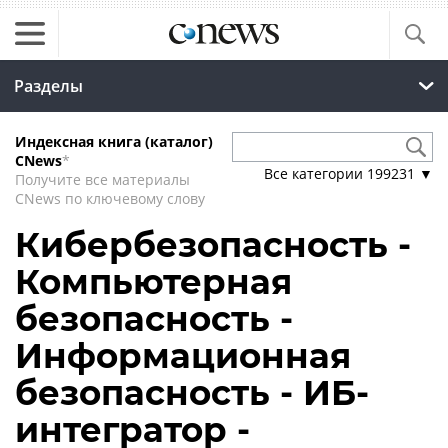
Разделы
Индексная книга (каталог)
CNews
*
Все категории
199231
▼
Получите все материалы
CNews по ключевому слову
Кибербезопасность -
Компьютерная
безопасность -
Информационная
безопасность - ИБ-
интегратор -