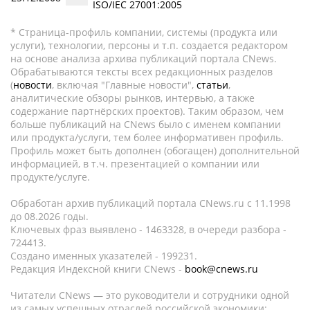
ISO/IEC 27001:2005
* Страница-профиль компании, системы (продукта или
услуги), технологии, персоны и т.п. создается редактором
на основе анализа архива публикаций портала CNews.
Обрабатываются тексты всех редакционных разделов
(
новости
, включая "Главные новости",
статьи
,
аналитические обзоры рынков, интервью, а также
содержание партнёрских проектов). Таким образом, чем
больше публикаций на CNews было с именем компании
или продукта/услуги, тем более информативен профиль.
Профиль может быть дополнен (обогащен) дополнительной
информацией, в т.ч. презентацией о компании или
продукте/услуге.
Обработан архив публикаций портала CNews.ru c 11.1998
до 08.2026 годы.
Ключевых фраз выявлено - 1463328, в очереди разбора -
724413.
Создано именных указателей - 199231.
Редакция Индексной книги CNews -
book@cnews.ru
Читатели CNews — это руководители и сотрудники одной
из самых успешных отраслей российской экономики: