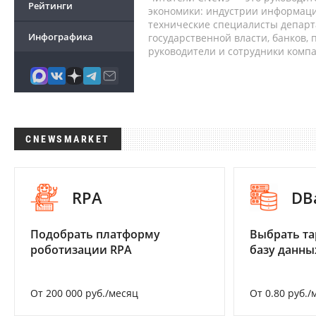
Рейтинги
экономики: индустрии информаци
технические специалисты депар
Инфографика
государственной власти, банков,
руководители и сотрудники комп
CNEWSMARKET
RPA
DB
Подобрать платформу
Выбрать та
роботизации RPA
базу данны
От 200 000 руб./месяц
От 0.80 руб./