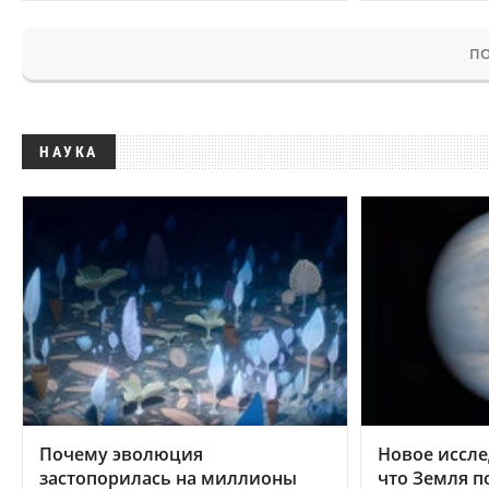
ПО
НАУКА
Почему эволюция
Новое иссле
застопорилась на миллионы
что Земля п