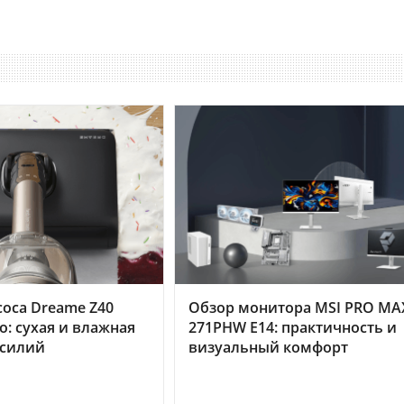
оса Dreame Z40
Обзор монитора MSI PRO MA
o: сухая и влажная
271PHW E14: практичность и
усилий
визуальный комфорт