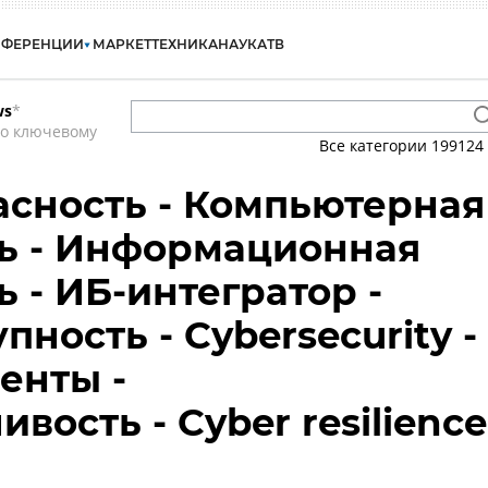
НФЕРЕНЦИИ
МАРКЕТ
ТЕХНИКА
НАУКА
ТВ
ws
*
по ключевому
Все категории
199124
сность - Компьютерная
ь - Информационная
 - ИБ-интегратор -
ность - Cybersecurity -
енты -
вость - Cyber resilience