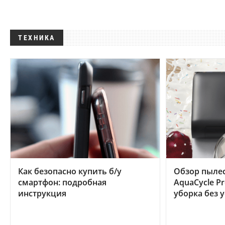
ТЕХНИКА
Как безопасно купить б/у
Обзор пылес
смартфон: подробная
AquaCycle Pr
инструкция
уборка без 