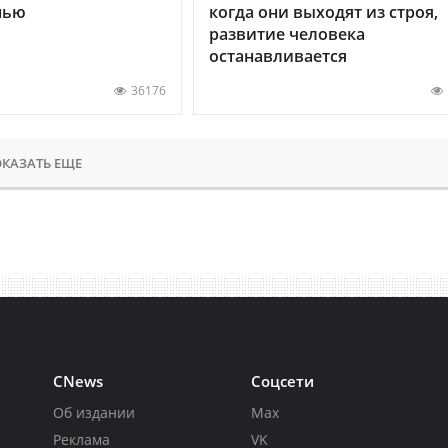
нью
когда они выходят из строя,
развитие человека
останавливается
36176
КАЗАТЬ ЕЩЕ
CNews
Соцсети
Об издании
Max
Реклама
VK