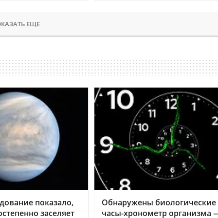
КАЗАТЬ ЕЩЕ
дование показало,
Обнаружены биологические
остепенно заселяет
часы-хронометр организма 