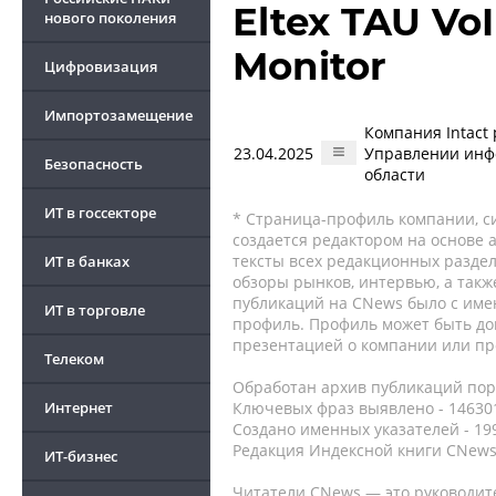
Eltex TAU Vo
нового поколения
Monitor
Цифровизация
Импортозамещение
Компания Intact
23.04.2025
Управлении инф
Безопасность
области
ИТ в госсекторе
* Страница-профиль компании, сис
создается редактором на основе
тексты всех редакционных раздел
ИТ в банках
обзоры рынков, интервью, а такж
публикаций на CNews было с име
ИТ в торговле
профиль. Профиль может быть до
презентацией о компании или про
Телеком
Обработан архив публикаций порт
Интернет
Ключевых фраз выявлено - 146301
Создано именных указателей - 19
Редакция Индексной книги CNews
ИТ-бизнес
Читатели CNews — это руководит