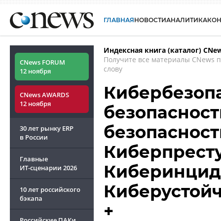
ГЛАВНАЯ
НОВОСТИ
АНАЛИТИКА
КО
Индексная книга (каталог) CNe
Получите все материалы CNews 
CNews FORUM
слову
12 ноября
Кибербезопа
CNews AWARDS
12 ноября
безопасност
безопасность
30 лет рынку ERP
в России
Киберпреступ
Главные
Киберинцид
ИТ-сценарии
2026
Киберустойчи
10 лет российского
бэкапа
+
Российские ПАКи