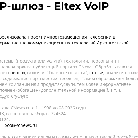
IP-шлюз - Eltex VoIP
 реализовала проект импортозамещения телефонии в
ормационно-коммуникационных технологий Архангельской
темы (продукта или услуги), технологии, персоны и т.п.
 анализа архива публикаций портала CNews. Обрабатываются
ов (
новости
, включая "Главные новости",
статьи
, аналитически
е содержание партнёрских проектов). Таким образом, чем боль
нем компании или продукта/услуги, тем более информативен
полнен (обогащен) дополнительной информацией, в т.ч.
дукте/услуге.
ала CNews.ru c 11.1998 до 08.2026 годы.
8, в очереди разбора - 724624.
9124.
 -
book@cnews.ru
ели и сотрудники одной из самых успешных отраслей российск