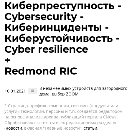
Киберпреступность -
Cybersecurity -
Киберинциденты -
Киберустойчивость -
Cyber resilience
+
Redmond RIC
8 незаменимых устройств для загородного
10.01.2021
дома: выбор ZOOM
* Страница-профиль компании, системы (продукта или
услуги), технологии, персоны и т.п. создается редактором
на основе анализа архива публикаций портала CNews.
Обрабатываются тексты всех редакционных разделов
(
новости
, включая "Главные новости",
статьи
,