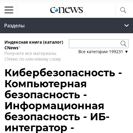
Разделы
Индексная книга (каталог)
CNews
*
Все категории
199231
▼
Получите все материалы
CNews по ключевому слову
Кибербезопасность -
Компьютерная
безопасность -
Информационная
безопасность - ИБ-
интегратор -