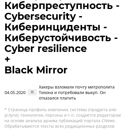
Киберпреступность -
Cybersecurity -
Киберинциденты -
Киберустойчивость -
Cyber resilience
+
Black Mirror
Хакеры взломали почту митрополита
04.05.2020
Тихона и потребовали выкуп. Он
отказался платить
* Страница-профиль компании, системы (продукта или
услуги), технологии, персоны и т.п. создается редактором
на основе анализа архива публикаций портала CNews.
Обрабатываются тексты всех редакционных разделов