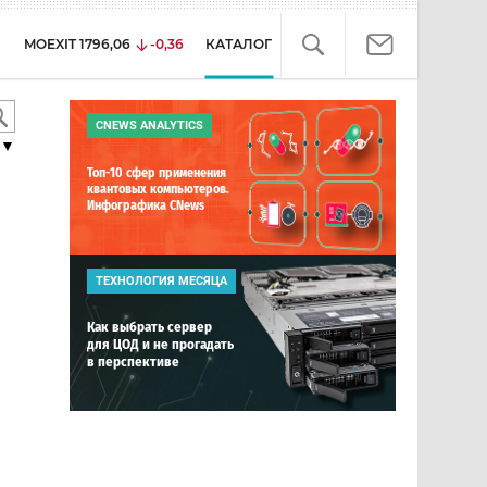
MOEXIT
1796,06
-0,36
КАТАЛОГ
CNEWS ANALYTICS
▼
Топ-10 сфер применения
квантовых компьютеров.
Инфографика CNews
ТЕХНОЛОГИЯ МЕСЯЦА
Как выбрать сервер
для ЦОД и не прогадать
в перспективе