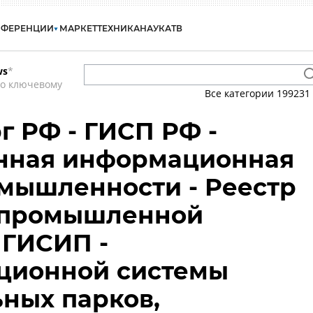
НФЕРЕНЦИИ
МАРКЕТ
ТЕХНИКА
НАУКА
ТВ
ws
*
по ключевому
Все категории
199231
 РФ - ГИСП РФ -
енная информационная
мышленности - Реестр
 промышленной
 ГИСИП -
ционной системы
ных парков,