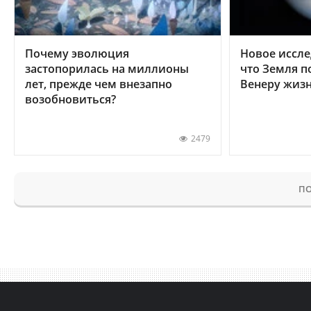
Почему эволюция
Новое иссле
застопорилась на миллионы
что Земля п
лет, прежде чем внезапно
Венеру жиз
возобновиться?
2479
ПО