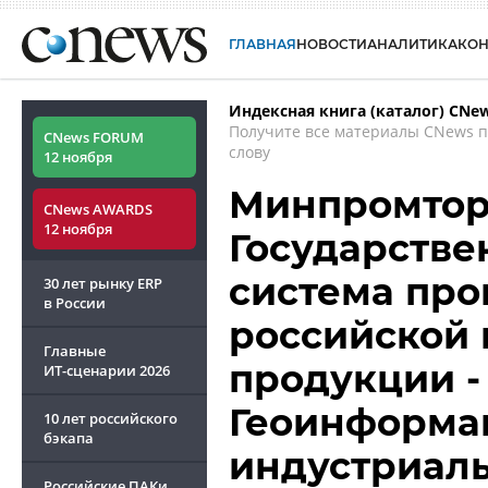
ГЛАВНАЯ
НОВОСТИ
АНАЛИТИКА
КО
Индексная книга (каталог) CNe
Получите все материалы CNews 
CNews FORUM
слову
12 ноября
Минпромторг
CNews AWARDS
12 ноября
Государств
система про
30 лет рынку ERP
в России
российской
Главные
продукции -
ИТ-сценарии
2026
Геоинформа
10 лет российского
бэкапа
индустриаль
Российские ПАКи