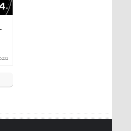
—
5232