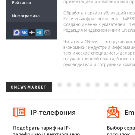
презентацией о компании или про
Рейтинги
Обработан архив публикаций порт
Инфографика
Ключевых фраз выявлено - 146332
Создано именных указателей - 19
Редакция Индексной книги CNews
Читатели CNews — это руководит
экономики: индустрии информаци
технические специалисты депар
государственной власти, банков,
руководители и сотрудники комп
CNEWSMARKET
IP-телефония
Em
Подобрать тариф на IP-
Выбор серв
телефонию и виртуальную
рассылок