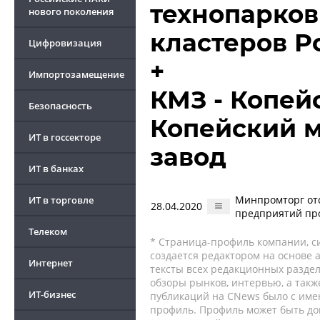
технопарко
нового поколения
кластеров Р
Цифровизация
+
Импортозамещение
КМЗ - Копей
Безопасность
Копейский 
ИТ в госсекторе
завод
ИТ в банках
Минпромторг от
ИТ в торговле
28.04.2020
предприятий п
Телеком
* Страница-профиль компании, сис
создается редактором на основе
Интернет
тексты всех редакционных раздел
обзоры рынков, интервью, а такж
ИТ-бизнес
публикаций на CNews было с име
профиль. Профиль может быть до