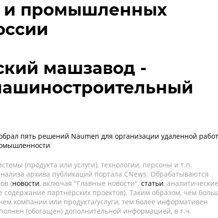
в и промышленных
оссии
ский машзавод -
машиностроительный
обрал пять решений Naumen для организации удаленной рабо
ромышленности
темы (продукта или услуги), технологии, персоны и т.п.
 анализа архива публикаций портала CNews. Обрабатываются
ов (
новости
, включая "Главные новости",
статьи
, аналитически
е содержание партнёрских проектов). Таким образом, чем боль
нем компании или продукта/услуги, тем более информативен
полнен (обогащен) дополнительной информацией, в т.ч.