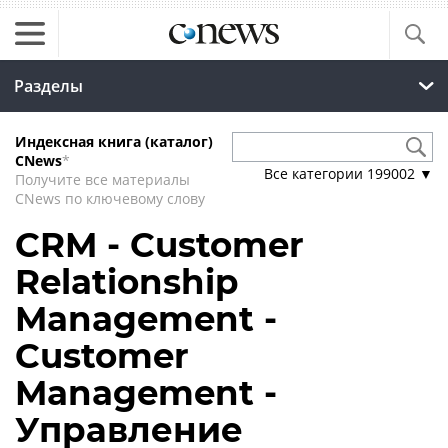
Разделы
Индексная книга (каталог)
CNews
*
Все категории
199002
▼
Получите все материалы
CNews по ключевому слову
CRM - Customer
Relationship
Management -
Customer
Management -
Управление