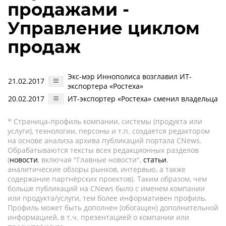
продажами -
Управление циклом
продаж
Экс-мэр Иннополиса возглавил ИТ-
21.02.2017
экспортера «Ростеха»
20.02.2017
ИТ-экспортер «Ростеха» сменил владельца
* Страница-профиль компании, системы (продукта или
услуги), технологии, персоны и т.п. создается редактором
на основе анализа архива публикаций портала CNews.
Обрабатываются тексты всех редакционных разделов
(
новости
, включая "Главные новости",
статьи
,
аналитические обзоры рынков, интервью, а также
содержание партнёрских проектов). Таким образом, чем
больше публикаций на CNews было с именем компании
или продукта/услуги, тем более информативен профиль.
Профиль может быть дополнен (обогащен) дополнительной
информацией, в т.ч. презентацией о компании или