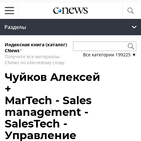
Разделы
Индексная книга (каталог)
CNews
*
Все категории
199225
▼
Получите все материалы
CNews по ключевому слову
Чуйков Алексей
+
MarTech - Sales
management -
SalesTech -
Управление