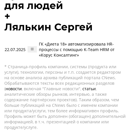
для людей
+
Лялькин Сергей
ГК «Диета 18» автоматизировала HR-
22.07.2025
процессы с помощью K-Team HRM от
«Корус Консалтинг»
* Страница-профиль компании, системы (продукта или
услуги), технологии, персоны и т.п. создается редактором
на основе анализа архива публикаций портала CNews.
Обрабатываются тексты всех редакционных разделов
(
новости
, включая "Главные новости",
статьи
,
аналитические обзоры рынков, интервью, а также
содержание партнёрских проектов). Таким образом, чем
больше публикаций на CNews было с именем компании
или продукта/услуги, тем более информативен профиль.
Профиль может быть дополнен (обогащен) дополнительной
информацией, в т.ч. презентацией о компании или
продукте/услуге.