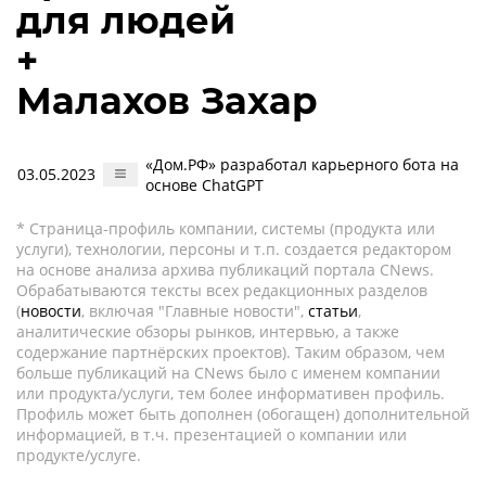
для людей
+
Малахов Захар
«Дом.РФ» разработал карьерного бота на
03.05.2023
основе ChatGPT
* Страница-профиль компании, системы (продукта или
услуги), технологии, персоны и т.п. создается редактором
на основе анализа архива публикаций портала CNews.
Обрабатываются тексты всех редакционных разделов
(
новости
, включая "Главные новости",
статьи
,
аналитические обзоры рынков, интервью, а также
содержание партнёрских проектов). Таким образом, чем
больше публикаций на CNews было с именем компании
или продукта/услуги, тем более информативен профиль.
Профиль может быть дополнен (обогащен) дополнительной
информацией, в т.ч. презентацией о компании или
продукте/услуге.