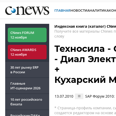
ГЛАВНАЯ
НОВОСТИ
АНАЛИТИКА
КО
Индексная книга (каталог) CNe
Получите все материалы CNews 
CNews FORUM
слову
12 ноября
Техносила -
CNews AWARDS
12 ноября
- Диал Элек
+
30 лет рынку ERP
в России
Кухарский 
Главные
ИТ-сценарии
2026
13.07.2010
SAP Форум 2010:
10 лет российского
бэкапа
* Страница-профиль компании, сис
создается редактором на основе
Российские ПАКи