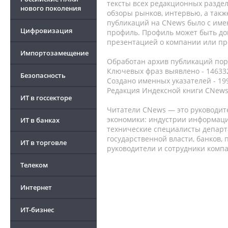
тексты всех редакционных раздел
нового поколения
обзоры рынков, интервью, а такж
публикаций на CNews было с име
Цифровизация
профиль. Профиль может быть до
презентацией о компании или про
Импортозамещение
Обработан архив публикаций порт
Ключевых фраз выявлено - 146332
Безопасность
Создано именных указателей - 19
Редакция Индексной книги CNews
ИТ в госсекторе
Читатели CNews — это руководит
экономики: индустрии информаци
ИТ в банках
технические специалисты депар
государственной власти, банков,
ИТ в торговле
руководители и сотрудники комп
Телеком
Интернет
ИТ-бизнес