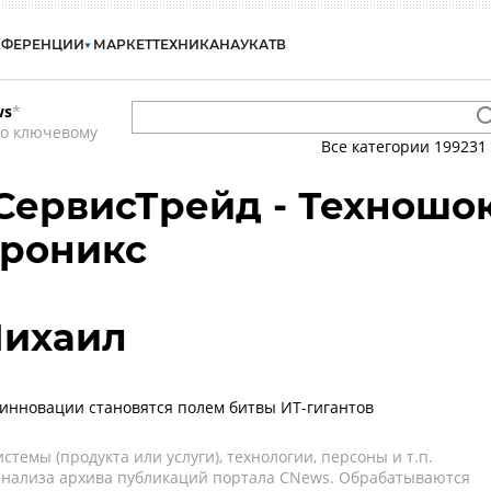
НФЕРЕНЦИИ
МАРКЕТ
ТЕХНИКА
НАУКА
ТВ
ws
*
по ключевому
Все категории
199231
 СервисТрейд - Техношо
троникс
Михаил
 инновации становятся полем битвы ИТ-гигантов
темы (продукта или услуги), технологии, персоны и т.п.
 анализа архива публикаций портала CNews. Обрабатываются