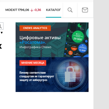
MOEXIT
1796,06
-0,36
КАТАЛОГ
CNEWS ANALYTICS
▼
Цифровые активы
«Росатома».
к
Инфографика CNews
МНЕНИЕ МЕСЯЦА
Почему соответствие
стандартам не гарантирует
защиту от киберугроз