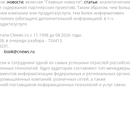
ов (
новости
, включая "Главные новости",
статьи
, аналитически
е содержание партнёрских проектов). Таким образом, чем боль
нем компании или продукта/услуги, тем более информативен
полнен (обогащен) дополнительной информацией, в т.ч.
дукте/услуге.
ала CNews.ru c 11.1998 до 08.2026 годы.
8, в очереди разбора - 724413.
9231.
 -
book@cnews.ru
ели и сотрудники одной из самых успешных отраслей российск
онных технологий. Ядро аудитории составляют топ-менеджеры
таментов информатизации федеральных и региональных орган
 промышленных компаний, розничных сетей, а также
аний-поставщиков информационных технологий и услуг связи.