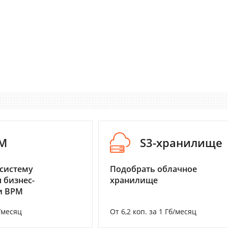
M
S3-хранилище
систему
Подобрать облачное
 бизнес-
хранилище
и BPM
/месяц
От 6,2 коп. за 1 Гб/месяц