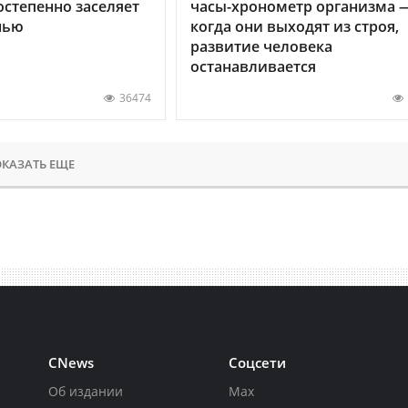
остепенно заселяет
часы-хронометр организма 
нью
когда они выходят из строя,
развитие человека
останавливается
36474
КАЗАТЬ ЕЩЕ
CNews
Соцсети
Об издании
Max