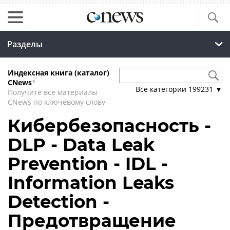
Разделы
Индексная книга (каталог)
CNews
*
Все категории
199231
▼
Получите все материалы
CNews по ключевому слову
Кибербезопасность -
DLP - Data Leak
Prevention - IDL -
Information Leaks
Detection -
Предотвращение