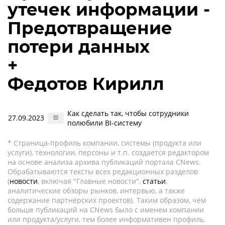
утечек информации -
Предотвращение
потери данных
+
Федотов Кирилл
Как сделать так, чтобы сотрудники
27.09.2023
полюбили BI-систему
* Страница-профиль компании, системы (продукта или
услуги), технологии, персоны и т.п. создается редактором
на основе анализа архива публикаций портала CNews.
Обрабатываются тексты всех редакционных разделов
(
новости
, включая "Главные новости",
статьи
,
аналитические обзоры рынков, интервью, а также
содержание партнёрских проектов). Таким образом, чем
больше публикаций на CNews было с именем компании
или продукта/услуги, тем более информативен профиль.