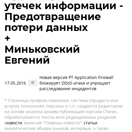
утечек информации -
Предотвращение
потери данных
+
Миньковский
Евгений
Новая версия PT Application Firewall
17.05.2016
блокирует DDoS-атаки и упрощает
расследование инцидентов
* Страница-профиль компании, системы (продукта или
услуги), технологии, персоны и т.п. создается редактором
на основе анализа архива публикаций портала CNews.
Обрабатываются тексты всех редакционных разделов
(
новости
, включая "Главные новости",
статьи
,
аналитические обзоры рынков, интервью, а также