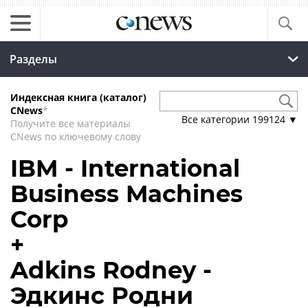
Разделы
Индексная книга (каталог)
CNews
*
Все категории
199124
▼
Получите все материалы
CNews по ключевому слову
IBM - International
Business Machines
Corp
+
Adkins Rodney -
Эдкинс Родни