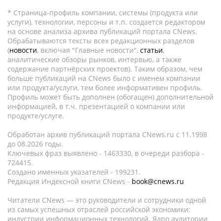
* Страница-профиль компании, системы (продукта или
услуги), технологии, персоны и т.п. создается редактором
на основе анализа архива публикаций портала CNews.
Обрабатываются тексты всех редакционных разделов
(
новости
, включая "Главные новости",
статьи
,
аналитические обзоры рынков, интервью, а также
содержание партнёрских проектов). Таким образом, чем
больше публикаций на CNews было с именем компании
или продукта/услуги, тем более информативен профиль.
Профиль может быть дополнен (обогащен) дополнительной
информацией, в т.ч. презентацией о компании или
продукте/услуге.
Обработан архив публикаций портала CNews.ru c 11.1998
до 08.2026 годы.
Ключевых фраз выявлено - 1463330, в очереди разбора -
724415.
Создано именных указателей - 199231.
Редакция Индексной книги CNews -
book@cnews.ru
Читатели CNews — это руководители и сотрудники одной
из самых успешных отраслей российской экономики:
индустрии информационных технологий. Ядро аудитории