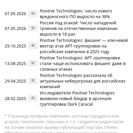
Positive Technologies: число нового
07.05.2026
вредоносного ПО выросло на 38%
Россия под атакой: Число нападений
07.05.2026
троянов на отечественные компании
выросло в 18 раз
Positive Technologies: фишинг — ключевой
29.10.2025
вектор атак APT-группировок на
российские компании в 2025 году
Positive Technologies: APT-группировки
13.08.2025
стали чаще использовать фишинг даже в
сложных атаках
Positive Technologies рассказала об
29.04.2025
актуальных киберугрозах для российских
компаний
Исследователи Positive Technologies
28.02.2025
выявили новый бэкдор в арсенале
группировки Dark Caracal
* Страница-профиль компании, системы (продукта или
услуги), технологии, персоны и т.п. создается редактором
на основе анализа архива публикаций портала CNews.
Обрабатываются тексты всех редакционных разделов