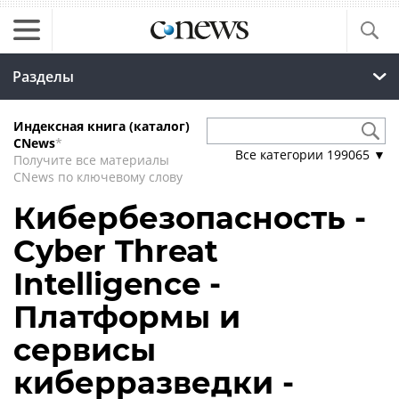
Разделы
Индексная книга (каталог)
CNews
*
Все категории
199065
▼
Получите все материалы
CNews по ключевому слову
Кибербезопасность -
Cyber Threat
Intelligence -
Платформы и
сервисы
киберразведки -