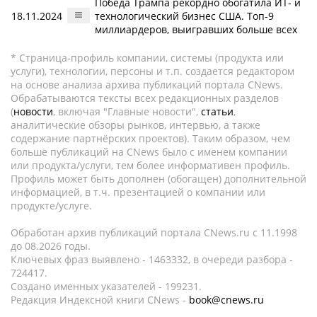
Победа Трампа рекордно обогатила ИТ- и
18.11.2024
технологический бизнес США. Топ-9
миллиардеров, выигравших больше всех
* Страница-профиль компании, системы (продукта или
услуги), технологии, персоны и т.п. создается редактором
на основе анализа архива публикаций портала CNews.
Обрабатываются тексты всех редакционных разделов
(
новости
, включая "Главные новости",
статьи
,
аналитические обзоры рынков, интервью, а также
содержание партнёрских проектов). Таким образом, чем
больше публикаций на CNews было с именем компании
или продукта/услуги, тем более информативен профиль.
Профиль может быть дополнен (обогащен) дополнительной
информацией, в т.ч. презентацией о компании или
продукте/услуге.
Обработан архив публикаций портала CNews.ru c 11.1998
до 08.2026 годы.
Ключевых фраз выявлено - 1463332, в очереди разбора -
724417.
Создано именных указателей - 199231.
Редакция Индексной книги CNews -
book@cnews.ru