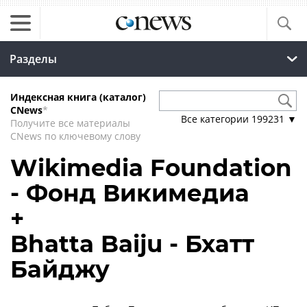
Разделы
Индексная книга (каталог)
CNews
*
Все категории
199231
▼
Получите все материалы
CNews по ключевому слову
Wikimedia Foundation
- Фонд Викимедиа
+
Bhatta Baiju - Бхатт
Байджу