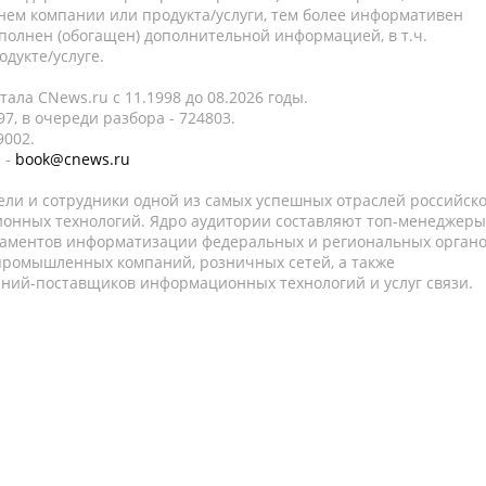
нем компании или продукта/услуги, тем более информативен
полнен (обогащен) дополнительной информацией, в т.ч.
дукте/услуге.
ала CNews.ru c 11.1998 до 08.2026 годы.
7, в очереди разбора - 724803.
9002.
 -
book@cnews.ru
ели и сотрудники одной из самых успешных отраслей российск
онных технологий. Ядро аудитории составляют топ-менеджеры
таментов информатизации федеральных и региональных орган
 промышленных компаний, розничных сетей, а также
аний-поставщиков информационных технологий и услуг связи.