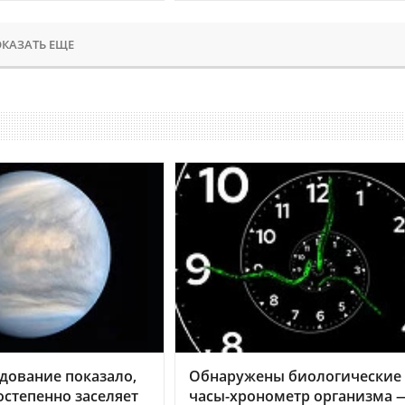
КАЗАТЬ ЕЩЕ
дование показало,
Обнаружены биологические
остепенно заселяет
часы-хронометр организма 