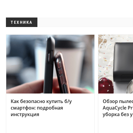
ТЕХНИКА
Как безопасно купить б/у
Обзор пылес
смартфон: подробная
AquaCycle Pr
инструкция
уборка без 