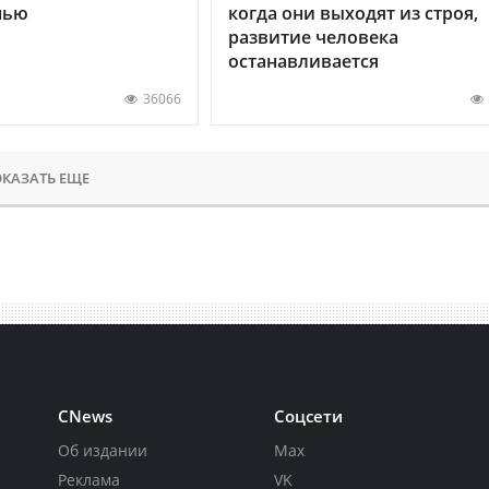
нью
когда они выходят из строя,
развитие человека
останавливается
36066
КАЗАТЬ ЕЩЕ
CNews
Соцсети
Об издании
Max
Реклама
VK