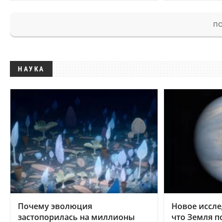
ПО
НАУКА
Почему эволюция
Новое иссле
застопорилась на миллионы
что Земля п