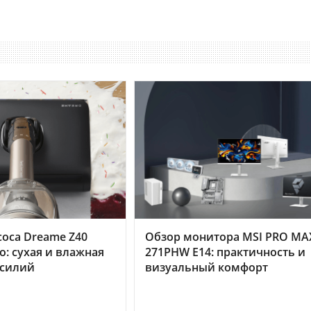
оса Dreame Z40
Обзор монитора MSI PRO MA
o: сухая и влажная
271PHW E14: практичность и
усилий
визуальный комфорт