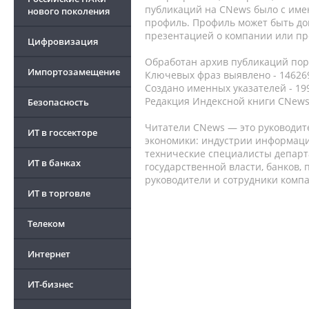
публикаций на CNews было с име
нового поколения
профиль. Профиль может быть до
презентацией о компании или про
Цифровизация
Обработан архив публикаций порт
Импортозамещение
Ключевых фраз выявлено - 146269
Создано именных указателей - 19
Редакция Индексной книги CNews
Безопасность
Читатели CNews — это руководит
ИТ в госсекторе
экономики: индустрии информаци
технические специалисты депар
ИТ в банках
государственной власти, банков,
руководители и сотрудники комп
ИТ в торговле
Телеком
Интернет
ИТ-бизнес