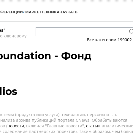
НФЕРЕНЦИИ
МАРКЕТ
ТЕХНИКА
НАУКА
ТВ
ws
*
по ключевому
Все категории
199002
oundation - Фонд
ios
темы (продукта или услуги), технологии, персоны и т.п.
 анализа архива публикаций портала CNews. Обрабатываются
ов (
новости
, включая "Главные новости",
статьи
, аналитически
е содержание партнёрских проектов). Таким образом, чем боль