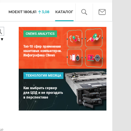
MOEXIT
1806,61
3,08
КАТАЛОГ
CNEWS ANALYTICS
▼
Топ-10 сфер применения
квантовых компьютеров.
Инфографика CNews
ТЕХНОЛОГИЯ МЕСЯЦА
Как выбрать сервер
для ЦОД и не прогадать
в перспективе
е
ше