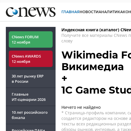
ГЛАВНАЯ
НОВОСТИ
АНАЛИТИКА
КО
Индексная книга (каталог) CNe
Получите все материалы CNews 
CNews FORUM
слову
12 ноября
Wikimedia F
CNews AWARDS
12 ноября
Викимедиа
+
30 лет рынку ERP
в России
1С Game Stud
Главные
ИТ-сценарии
2026
Ничего не найдено
10 лет российского
* Страница-профиль компании, сис
бэкапа
создается редактором на основе
тексты всех редакционных раздел
обзоры рынков, интервью, а такж
Российские ПАКи