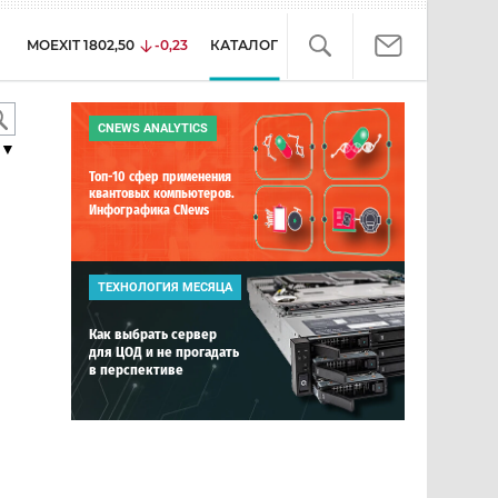
MOEXIT
1802,50
-0,23
КАТАЛОГ
CNEWS ANALYTICS
▼
Топ-10 сфер применения
квантовых компьютеров.
Инфографика CNews
ТЕХНОЛОГИЯ МЕСЯЦА
Как выбрать сервер
для ЦОД и не прогадать
в перспективе