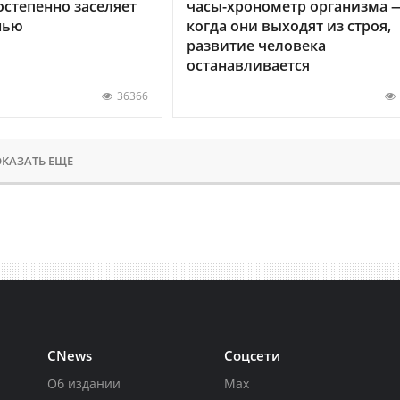
остепенно заселяет
часы-хронометр организма 
нью
когда они выходят из строя,
развитие человека
останавливается
36366
КАЗАТЬ ЕЩЕ
CNews
Соцсети
Об издании
Max