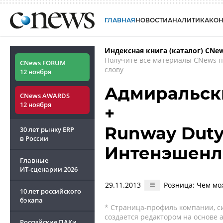
ГЛАВНАЯ
НОВОСТИ
АНАЛИТИКА
КО
Индексная книга (каталог) CNe
Получите все материалы CNews 
CNews FORUM
слову
12 ноября
Адмиральск
CNews AWARDS
12 ноября
+
Runway Duty
30 лет рынку ERP
в России
Интенэшенл
Главные
ИТ-сценарии
2026
29.11.2013
Розница: Чем мо
10 лет российского
бэкапа
* Страница-профиль компании, сис
создается редактором на основе
Российские ПАКи