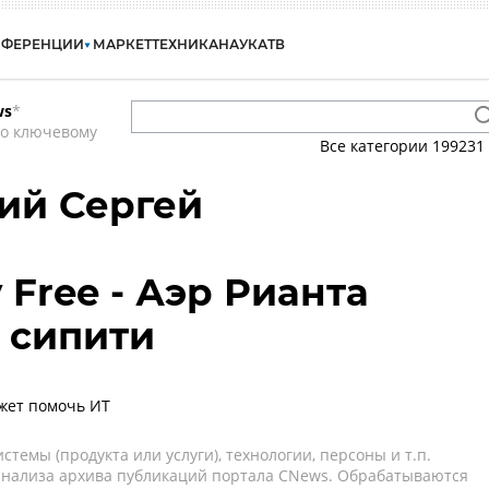
НФЕРЕНЦИИ
МАРКЕТ
ТЕХНИКА
НАУКА
ТВ
ws
*
по ключевому
Все категории
199231
ий Сергей
 Free - Аэр Рианта
 сипити
жет помочь ИТ
темы (продукта или услуги), технологии, персоны и т.п.
 анализа архива публикаций портала CNews. Обрабатываются