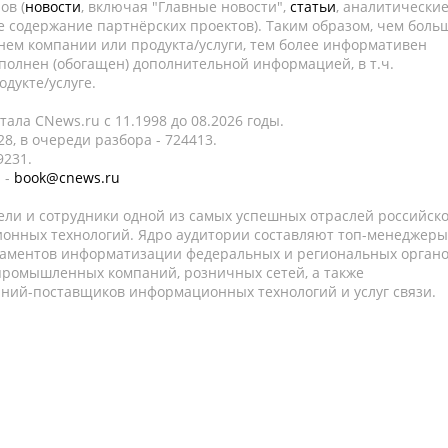
ов (
новости
, включая "Главные новости",
статьи
, аналитически
е содержание партнёрских проектов). Таким образом, чем боль
нем компании или продукта/услуги, тем более информативен
полнен (обогащен) дополнительной информацией, в т.ч.
дукте/услуге.
ала CNews.ru c 11.1998 до 08.2026 годы.
8, в очереди разбора - 724413.
9231.
 -
book@cnews.ru
ели и сотрудники одной из самых успешных отраслей российск
онных технологий. Ядро аудитории составляют топ-менеджеры
таментов информатизации федеральных и региональных орган
 промышленных компаний, розничных сетей, а также
аний-поставщиков информационных технологий и услуг связи.