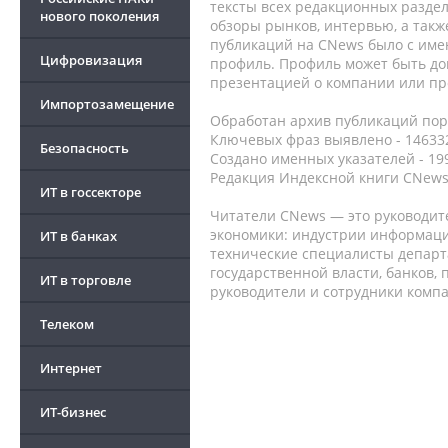
тексты всех редакционных раздел
нового поколения
обзоры рынков, интервью, а такж
публикаций на CNews было с име
Цифровизация
профиль. Профиль может быть до
презентацией о компании или про
Импортозамещение
Обработан архив публикаций порт
Ключевых фраз выявлено - 146332
Безопасность
Создано именных указателей - 19
Редакция Индексной книги CNews
ИТ в госсекторе
Читатели CNews — это руководит
экономики: индустрии информаци
ИТ в банках
технические специалисты депар
государственной власти, банков,
ИТ в торговле
руководители и сотрудники комп
Телеком
Интернет
ИТ-бизнес