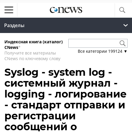
Разделы
Индексная книга (каталог)
CNews
*
Все категории
199124
▼
Получите все материалы
CNews по ключевому слову
Syslog - system log -
системный журнал -
logging - логирование
- стандарт отправки и
регистрации
сообщений о