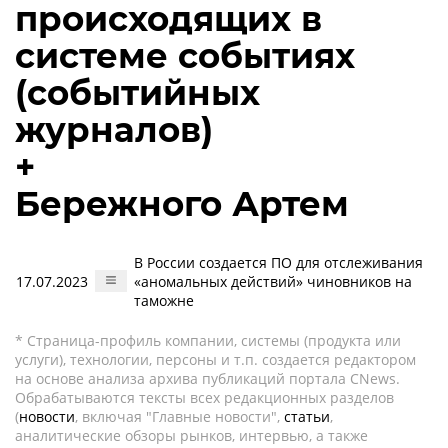
происходящих в
системе событиях
(событийных
журналов)
+
Бережного Артем
В России создается ПО для отслеживания
17.07.2023
«аномальных действий» чиновников на
таможне
* Страница-профиль компании, системы (продукта или
услуги), технологии, персоны и т.п. создается редактором
на основе анализа архива публикаций портала CNews.
Обрабатываются тексты всех редакционных разделов
(
новости
, включая "Главные новости",
статьи
,
аналитические обзоры рынков, интервью, а также