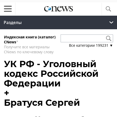
Разделы
Индексная книга (каталог)
CNews
*
Все категории
199231
▼
Получите все материалы
CNews по ключевому слову
УК РФ - Уголовный
кодекс Российской
Федерации
+
Братуся Сергей