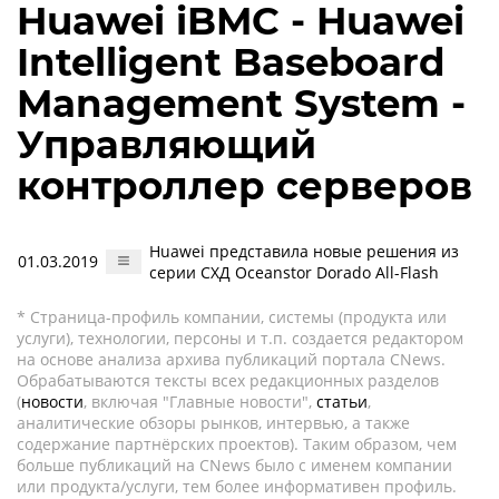
Huawei iBMC - Huawei
Intelligent Baseboard
Management System -
Управляющий
контроллер серверов
Huawei представила новые решения из
01.03.2019
серии СХД Oceanstor Dorado All-Flash
* Страница-профиль компании, системы (продукта или
услуги), технологии, персоны и т.п. создается редактором
на основе анализа архива публикаций портала CNews.
Обрабатываются тексты всех редакционных разделов
(
новости
, включая "Главные новости",
статьи
,
аналитические обзоры рынков, интервью, а также
содержание партнёрских проектов). Таким образом, чем
больше публикаций на CNews было с именем компании
или продукта/услуги, тем более информативен профиль.