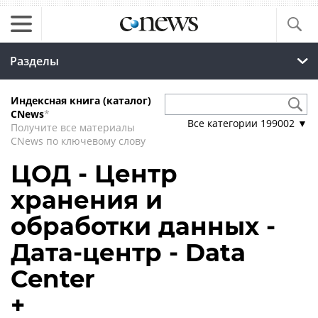
Разделы
Индексная книга (каталог)
CNews
*
Все категории
199002
▼
Получите все материалы
CNews по ключевому слову
ЦОД - Центр
хранения и
обработки данных -
Дата-центр - Data
Center
+