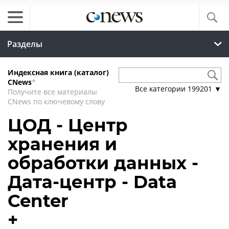
Разделы
Индексная книга (каталог)
CNews
*
Все категории
199201
▼
Получите все материалы
CNews по ключевому слову
ЦОД - Центр
хранения и
обработки данных -
Дата-центр - Data
Center
+