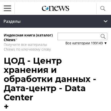
Разделы
Индексная книга (каталог)
CNews
*
Все категории
199149
▼
Получите все материалы
CNews по ключевому слову
ЦОД - Центр
хранения и
обработки данных -
Дата-центр - Data
Center
+