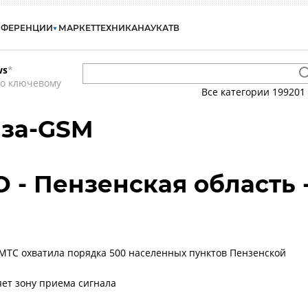
НФЕРЕНЦИИ
МАРКЕТ
ТЕХНИКА
НАУКА
ТВ
ws
*
по ключевому
Все категории
199201
за-GSM
 - Пензенская область 
 МТС охватила порядка 500 населенных пунктов Пензенской
ет зону приема сигнала