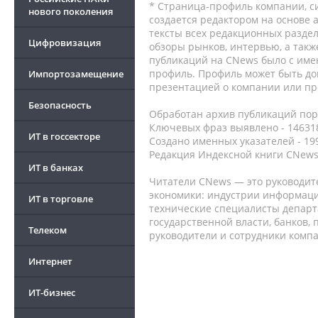
* Страница-профиль компании, сис
нового поколения
создается редактором на основе
тексты всех редакционных раздел
Цифровизация
обзоры рынков, интервью, а такж
публикаций на CNews было с име
профиль. Профиль может быть до
Импортозамещение
презентацией о компании или про
Безопасность
Обработан архив публикаций порт
Ключевых фраз выявлено - 146318
ИТ в госсекторе
Создано именных указателей - 19
Редакция Индексной книги CNews
ИТ в банках
Читатели CNews — это руководит
экономики: индустрии информаци
ИТ в торговле
технические специалисты депар
государственной власти, банков,
Телеком
руководители и сотрудники комп
Интернет
ИТ-бизнес