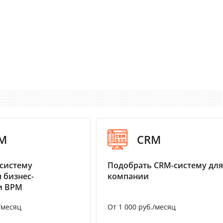
M
CRM
систему
Подобрать CRM-систему для
 бизнес-
компании
и BPM
/месяц
От 1 000 руб./месяц