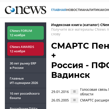
ГЛАВНАЯ
НОВОСТИ
АНАЛИТИКА
КО
Индексная книга (каталог) CNe
Получите все материалы CNews 
CNews FORUM
слову
12 ноября
СМАРТС Пен
CNews AWARDS
12 ноября
+
Россия - ПФО
30 лет рынку ERP
в России
Вадинск
Главные
ИТ-сценарии
2026
Голосовая связь
29.01.2016
10 лет российского
области
бэкапа
26.05.2005
СМАРТС расширя
Российские ПАКи