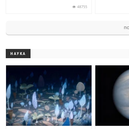
48755
ПО
НАУКА