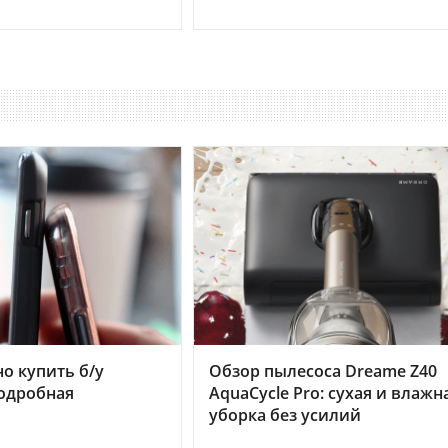
но купить б/у
Обзор пылесоса Dreame Z40
подробная
AquaCycle Pro: сухая и влажн
уборка без усилий