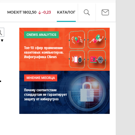
MOEXIT
1802,50
-0,23
КАТАЛОГ
CNEWS ANALYTICS
▼
Топ-10 сфер применения
квантовых компьютеров.
Инфографика CNews
-
МНЕНИЕ МЕСЯЦА
Почему соответствие
стандартам не гарантирует
защиту от киберугроз