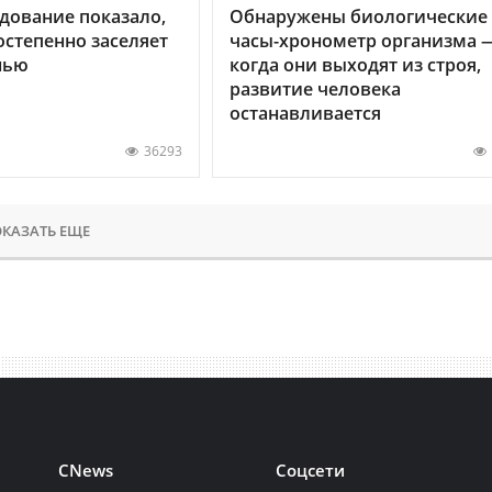
дование показало,
Обнаружены биологические
остепенно заселяет
часы-хронометр организма 
нью
когда они выходят из строя,
развитие человека
останавливается
36293
КАЗАТЬ ЕЩЕ
CNews
Соцсети