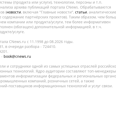
темы (продукта или услуги), технологии, персоны и т.п.
 анализа архива публикаций портала CNews. Обрабатываются
ов (
новости
, включая "Главные новости",
статьи
, аналитически
е содержание партнёрских проектов). Таким образом, чем боль
нем компании или продукта/услуги, тем более информативен
полнен (обогащен) дополнительной информацией, в т.ч.
дукте/услуге.
ала CNews.ru c 11.1998 до 08.2026 годы.
1, в очереди разбора - 724410.
9201.
 -
book@cnews.ru
ели и сотрудники одной из самых успешных отраслей российск
онных технологий. Ядро аудитории составляют топ-менеджеры
таментов информатизации федеральных и региональных орган
 промышленных компаний, розничных сетей, а также
аний-поставщиков информационных технологий и услуг связи.