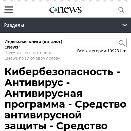
Разделы
Индексная книга (каталог)
CNews
*
Все категории
199231
▼
Получите все материалы
CNews по ключевому слову
Кибербезопасность -
Антивирус -
Антивирусная
программа - Средство
антивирусной
защиты - Средство