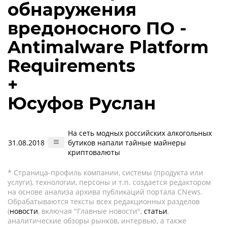
обнаружения
вредоносного ПО -
Antimalware Platform
Requirements
+
Юсуфов Руслан
На сеть модных российских алкогольных
31.08.2018
бутиков напали тайные майнеры
криптовалюты
* Страница-профиль компании, системы (продукта или
услуги), технологии, персоны и т.п. создается редактором
на основе анализа архива публикаций портала CNews.
Обрабатываются тексты всех редакционных разделов
(
новости
, включая "Главные новости",
статьи
,
аналитические обзоры рынков, интервью, а также