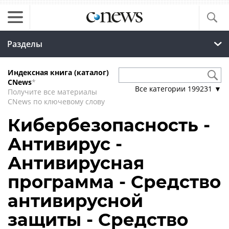
Разделы
Индексная книга (каталог)
CNews
*
Все категории
199231
▼
Получите все материалы
CNews по ключевому слову
Кибербезопасность -
Антивирус -
Антивирусная
программа - Средство
антивирусной
защиты - Средство