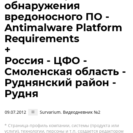
обнаружения
вредоносного ПО -
Antimalware Platform
Requirements
+
Россия - ЦФО -
Смоленская область -
Руднянский район -
Рудня
09.07.2012
Survarium. Видеодневник №2
* Страница-профиль компании, системы (продукта или
услуги), технологии, персоны и т.п. создается редактором