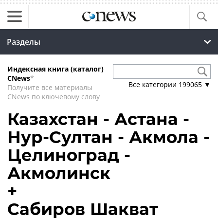
Разделы
Индексная книга (каталог)
CNews
*
Все категории
199065
▼
Получите все материалы
CNews по ключевому слову
Казахстан - Астана -
Нур-Султан - Акмола -
Целиноград -
Акмолинск
+
Сабиров Шакват