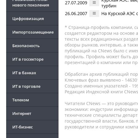
27.07.2009
нового поколения
турбин
26.06.2007
На Курской АЭС 
Цифровизация
* Страница-профиль компании, сис
Импортозамещение
создается редактором на основе
тексты всех редакционных раздел
обзоры рынков, интервью, а такж
Безопасность
публикаций на CNews было с име
профиль. Профиль может быть до
ИТ в госсекторе
презентацией о компании или про
ИТ в банках
Обработан архив публикаций порт
Ключевых фраз выявлено - 146301
Создано именных указателей - 19
ИТ в торговле
Редакция Индексной книги CNews
Телеком
Читатели CNews — это руководит
экономики: индустрии информаци
Интернет
технические специалисты депар
государственной власти, банков,
руководители и сотрудники комп
ИТ-бизнес