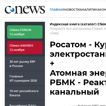
ГЛАВНАЯ
НОВОСТИ
АНАЛИТИКА
КО
Индексная книга (каталог) CNe
Получите все материалы CNews 
CNews FORUM
слову
12 ноября
Росатом - Ку
CNews AWARDS
12 ноября
электроста
+
30 лет рынку ERP
в России
Атомная энер
Главные
РБМК - Реа
ИТ-сценарии
2026
канальный
10 лет российского
бэкапа
Российские ПАКи
Курская АЭС: вв