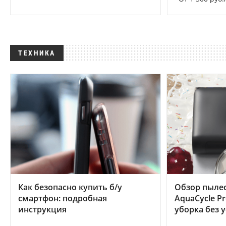
ТЕХНИКА
Как безопасно купить б/у
Обзор пылес
смартфон: подробная
AquaCycle Pr
инструкция
уборка без 