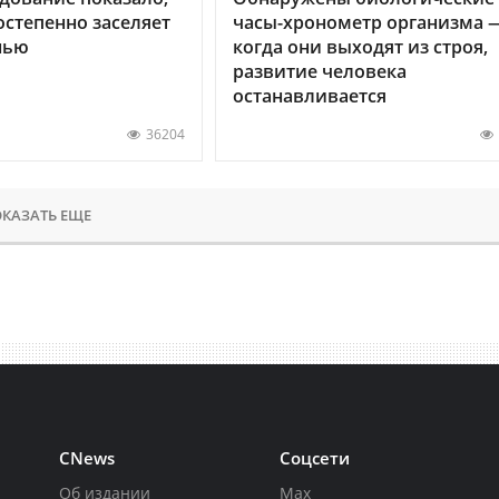
остепенно заселяет
часы-хронометр организма 
нью
когда они выходят из строя,
развитие человека
останавливается
36204
КАЗАТЬ ЕЩЕ
CNews
Соцсети
Об издании
Max