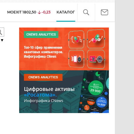
MOEXIT
1802,50
-0,23
КАТАЛОГ
CNEWS ANALYTICS
▼
Топ-10 сфер применения
квантовых компьютеров.
Инфографика CNews
CNEWS ANALYTICS
Цифровые активы
«Росатома».
Инфографика CNews