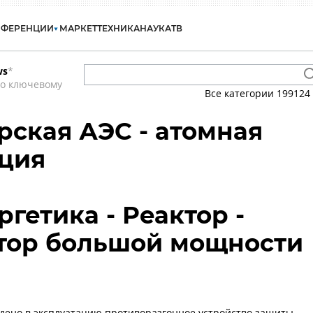
НФЕРЕНЦИИ
МАРКЕТ
ТЕХНИКА
НАУКА
ТВ
ws
*
по ключевому
Все категории
199124
рская АЭС - атомная
нция
гетика - Реактор -
ктор большой мощности
едено в эксплуатацию противоразгонное устройство защиты