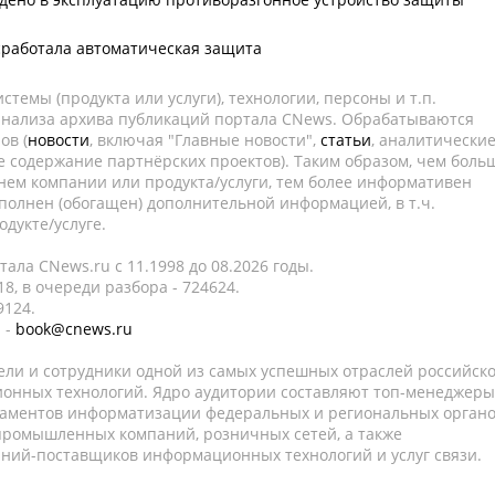
сработала автоматическая защита
темы (продукта или услуги), технологии, персоны и т.п.
 анализа архива публикаций портала CNews. Обрабатываются
ов (
новости
, включая "Главные новости",
статьи
, аналитически
е содержание партнёрских проектов). Таким образом, чем боль
нем компании или продукта/услуги, тем более информативен
полнен (обогащен) дополнительной информацией, в т.ч.
дукте/услуге.
ала CNews.ru c 11.1998 до 08.2026 годы.
8, в очереди разбора - 724624.
9124.
 -
book@cnews.ru
ели и сотрудники одной из самых успешных отраслей российск
онных технологий. Ядро аудитории составляют топ-менеджеры
таментов информатизации федеральных и региональных орган
 промышленных компаний, розничных сетей, а также
аний-поставщиков информационных технологий и услуг связи.