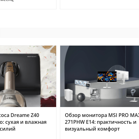
оса Dreame Z40
Обзор монитора MSI PRO MA
o: сухая и влажная
271PHW E14: практичность и
усилий
визуальный комфорт