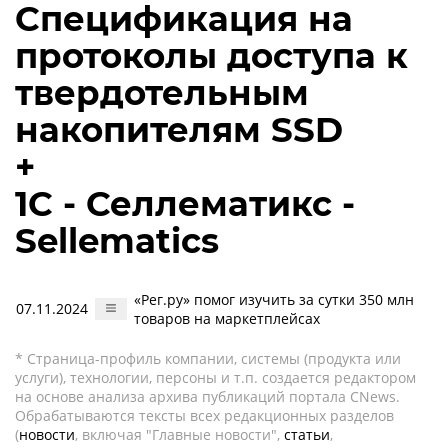
Спецификация на
протоколы доступа к
твердотельным
накопителям SSD
+
1С - Селлематикс -
Sellematics
«Рег.ру» помог изучить за сутки 350 млн
07.11.2024
товаров на маркетплейсах
* Страница-профиль компании, системы (продукта или
услуги), технологии, персоны и т.п. создается редактором
на основе анализа архива публикаций портала CNews.
Обрабатываются тексты всех редакционных разделов
(
новости
, включая "Главные новости",
статьи
,