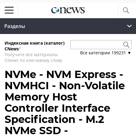
Разделы
Индексная книга (каталог)
CNews
*
Все категории
199231
▼
Получите все материалы
CNews по ключевому слову
NVMe - NVM Express -
NVMHCI - Non-Volatile
Memory Host
Controller Interface
Specification - M.2
NVMe SSD -