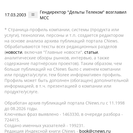
Гендиректор "Дельты Телеком" возглавил
17.03.2003
МСС
* Страница-профиль компании, системы (продукта или
услуги), технологии, персоны и т.п. создается редактором
на основе анализа архива публикаций портала CNews.
Обрабатываются тексты всех редакционных разделов
(
новости
, включая "Главные новости",
статьи
,
аналитические обзоры рынков, интервью, а также
содержание партнёрских проектов). Таким образом, чем
больше публикаций на CNews было с именем компании
или продукта/услуги, тем более информативен профиль.
Профиль может быть дополнен (обогащен) дополнительной
информацией, в т.ч. презентацией о компании или
продукте/услуге.
Обработан архив публикаций портала CNews.ru c 11.1998
до 08.2026 годы.
Ключевых фраз выявлено - 1463330, в очереди разбора -
724415.
Создано именных указателей - 199231.
Редакция Индексной книги CNews -
book@cnews.ru