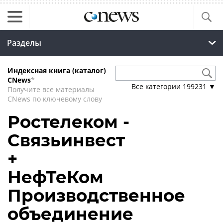
Разделы
Индексная книга (каталог)
CNews
*
Все категории
199231
▼
Получите все материалы
CNews по ключевому слову
Ростелеком -
Связьинвест
+
НефТеКом
Производственное
объединение