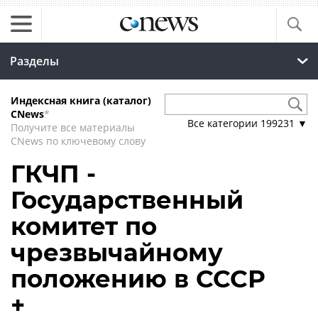
Разделы
Индексная книга (каталог)
CNews
*
Все категории
199231
▼
Получите все материалы
CNews по ключевому слову
ГКЧП -
Государственный
комитет по
чрезвычайному
положению в СССР
+