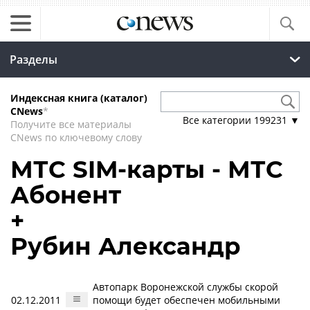
Разделы
Индексная книга (каталог)
CNews
*
Все категории
199231
▼
Получите все материалы
CNews по ключевому слову
МТС SIM-карты - МТС
Абонент
+
Рубин Александр
Автопарк Воронежской службы скорой
02.12.2011
помощи будет обеспечен мобильными